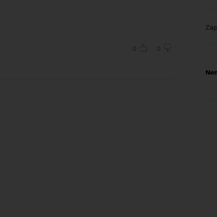
Za
0
0
Nem