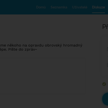
Domů
Seznamka
Uživatelé
Diskuze
Př
ledáme někoho na opravdu obrovský hromadný
lépe. Pište do zpráv~