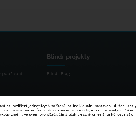
Blindr projekty
 používání
Blindr Blog
ní na rozlišení jednotlivých zařízení, na individuální nastavení služeb, ana
ty i našim partnerům v oblasti sociálních médií, inzerce a analýzy. Poku
dykoliv změnit ve svém prohlížeči, čímž však výrazně omezíš funkčnost našich
© 2014 - 2026
Blindr
- Všechna práva vyhrazena.