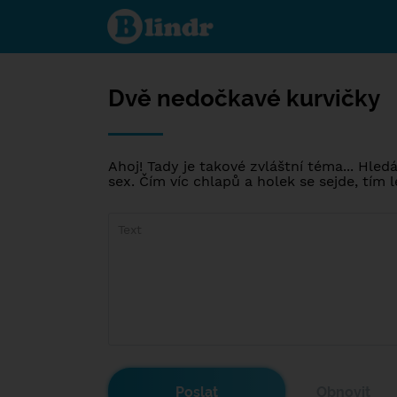
Dvě
nedočkavé
kurvičky
Dvě nedočkavé kurvičky
Ahoj! Tady je takové zvláštní téma... H
sex. Čím víc chlapů a holek se sejde, tím 