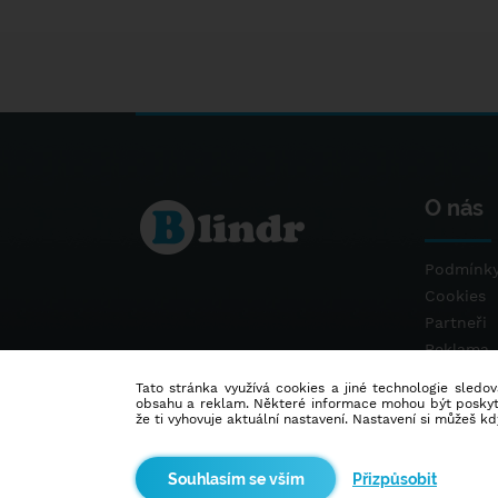
O nás
Podmínky
Cookies
Partneři
Reklama
Kontakt
Tato stránka využívá cookies a jiné technologie sledová
obsahu a reklam. Některé informace mohou být poskytnu
že ti vyhovuje aktuální nastavení. Nastavení si můžeš k
Přizpůsobit