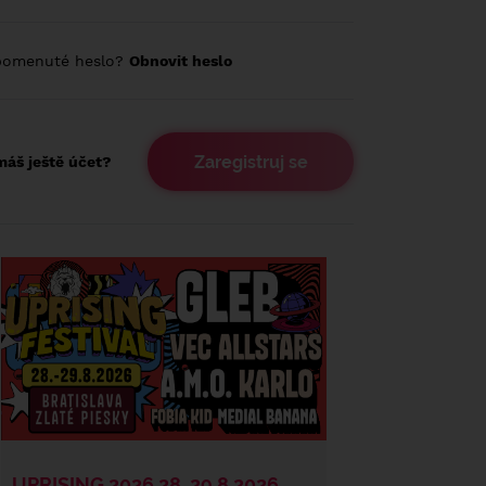
pomenuté heslo?
Obnovit heslo
Zaregistruj se
áš ještě účet?