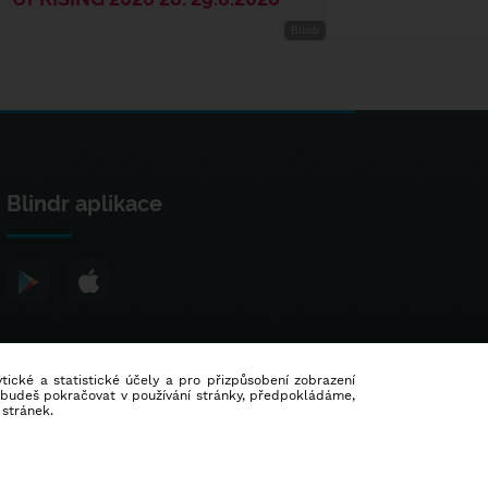
Blindr aplikace
lytické a statistické účely a pro přizpůsobení zobrazení
d budeš pokračovat v používání stránky, předpokládáme,
 stránek.