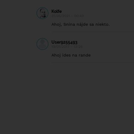
Kolfe
31/05/2021 - 00:49
Ahoj, Snina nájde sa niekto.
User9255493
19/01/2017 - 13:26
Ahoj ides na rande