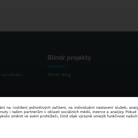
Blindr projekty
 používání
Blindr Blog
ní na rozlišení jednotlivých zařízení, na individuální nastavení služeb, ana
ty i našim partnerům v oblasti sociálních médií, inzerce a analýzy. Poku
dykoliv změnit ve svém prohlížeči, čímž však výrazně omezíš funkčnost našich
© 2014 - 2026
Blindr
- Všechna práva vyhrazena.