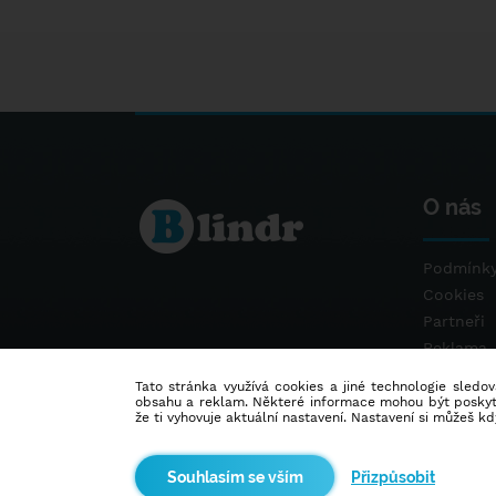
O nás
Podmínky
Cookies
Partneři
Reklama
Kontakt
Tato stránka využívá cookies a jiné technologie sledová
obsahu a reklam. Některé informace mohou být poskytnu
že ti vyhovuje aktuální nastavení. Nastavení si můžeš k
Přizpůsobit