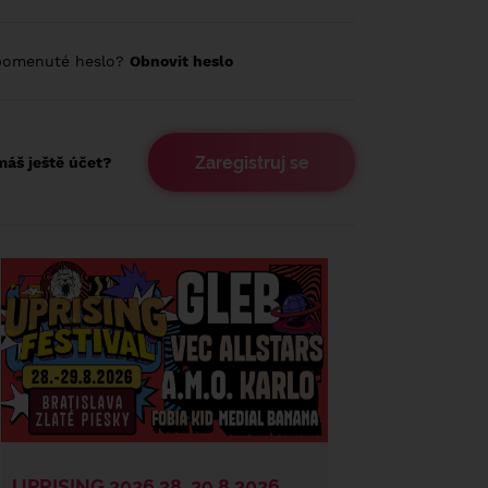
pomenuté heslo?
Obnovit heslo
Zaregistruj se
áš ještě účet?