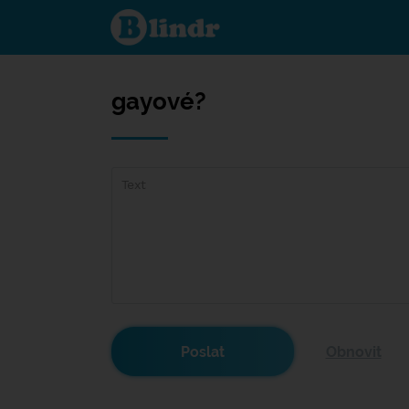
gayové?
gayové?