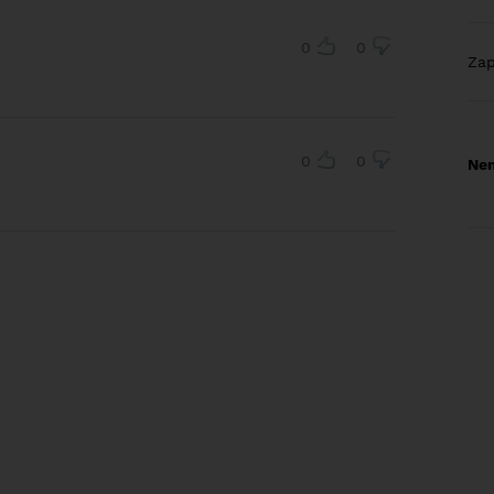
0
0
Za
0
0
Nem