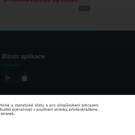
Blindr aplikace
lytické a statistické účely a pro přizpůsobení zobrazení
d budeš pokračovat v používání stránky, předpokládáme,
 stránek.