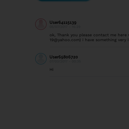
User64115139
05/07/2017 - 16:29
ok, Thank you please contact me here w
19@yahoo.com
) i have something very 
User65806720
07/03/2017 - 00:35
Hi