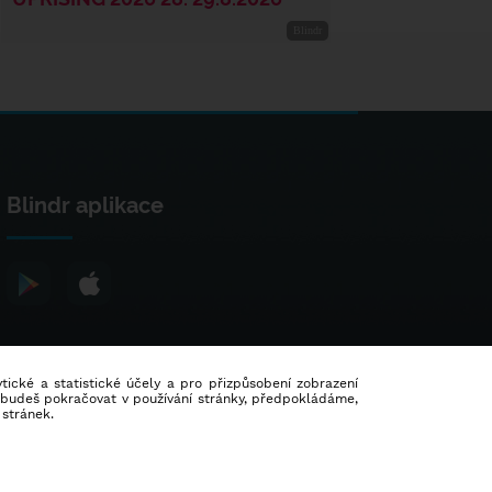
Blindr aplikace
lytické a statistické účely a pro přizpůsobení zobrazení
d budeš pokračovat v používání stránky, předpokládáme,
 stránek.