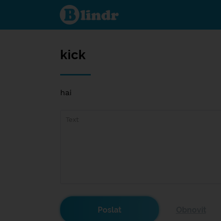
kick
kick
hai