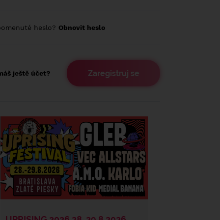
pomenuté heslo?
Obnovit heslo
Zaregistruj se
áš ještě účet?