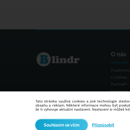
O nás
Podmínky
Cookies
Partneři
Reklama
Kontakt
Tato stránka využívá cookies a jiné technologie sledová
obsahu a reklam. Některé informace mohou být poskytnu
že ti vyhovuje aktuální nastavení. Nastavení si můžeš k
Přizpůsobit