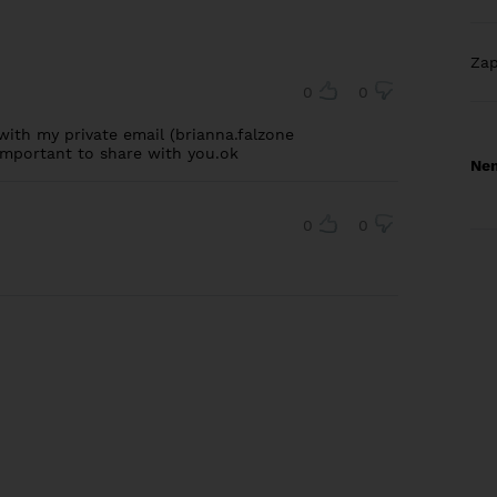
Za
0
0
ith my private email (brianna.falzone
important to share with you.ok
Nem
0
0