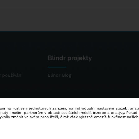
Blindr projekty
 používání
Blindr Blog
ní na rozlišení jednotlivých zařízení, na individuální nastavení služeb, ana
ty i našim partnerům v oblasti sociálních médií, inzerce a analýzy. Poku
dykoliv změnit ve svém prohlížeči, čímž však výrazně omezíš funkčnost našich
© 2014 - 2026
Blindr
- Všechna práva vyhrazena.