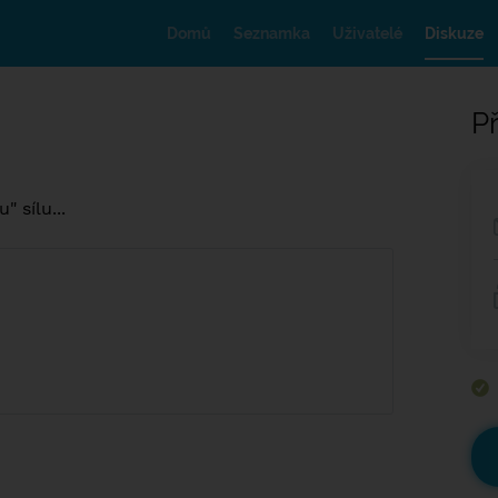
Domů
Seznamka
Uživatelé
Diskuze
Př
 sílu...