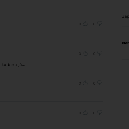
Za
0
0
Nem
0
0
k to beru já...
0
0
0
0