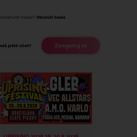
pomenuté heslo?
Obnovit heslo
Zaregistruj se
áš ještě účet?