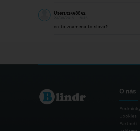
User131558652
23/09/2018 - 18:46
co to znamena to slovo?
O nás
Podmínky
Cookies
Partneři
Reklama
Kontakt