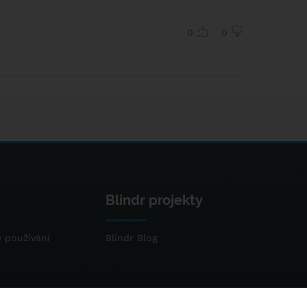
0
0
Blindr projekty
 používání
Blindr Blog