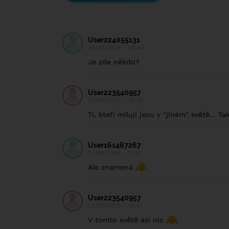
User224055131
26/09/2018 - 02:40
Je zde někdo?
User223540957
24/09/2018 - 14:28
Ti, kteří milují jsou v "jiném" světě... Ta
User161467267
24/09/2018 - 11:13
Ale znamená
User223540957
23/09/2018 - 18:47
V tomto světě asi nic