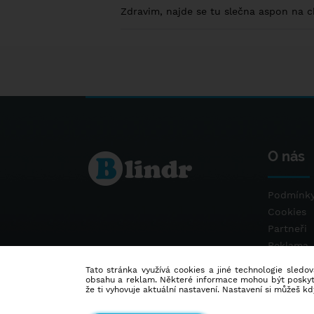
Zdravim, najde se tu slečna aspon na 
O nás
Podmínky
Cookies
Partneři
Reklama
Kontakt
Tato stránka využívá cookies a jiné technologie sledová
obsahu a reklam. Některé informace mohou být poskytnu
že ti vyhovuje aktuální nastavení. Nastavení si můžeš k