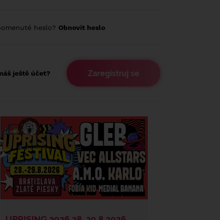
pomenuté heslo?
Obnovit heslo
Zaregistruj se
áš ještě účet?