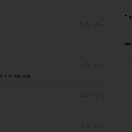
Za
0
0
Nem
0
0
asi moc nepujde
0
0
0
0