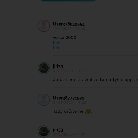
User378942554
19/11/2020 - 19:40
verca.2000
link
link
jiri33
31/05/2020 - 17:12
Jo uz sem si vsiml ze to na tyhle app 
User387771922
31/05/2020 - 15:33
Tady určitě ne
jiri33
31/05/2020 - 14:01