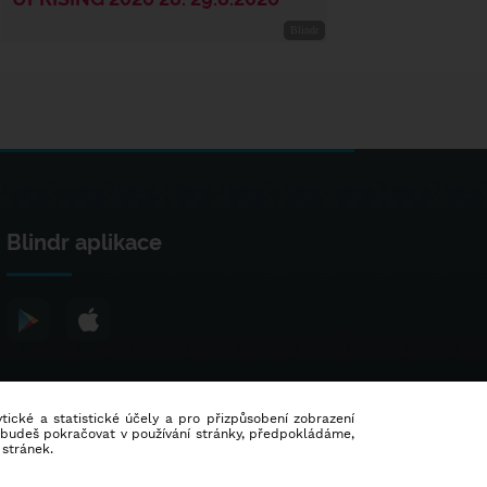
Blindr aplikace
lytické a statistické účely a pro přizpůsobení zobrazení
d budeš pokračovat v používání stránky, předpokládáme,
 stránek.