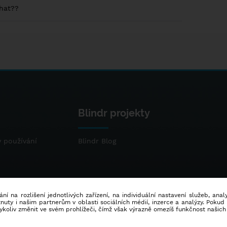
chat??
Blindr projekty
 používání
Blindr Blog
ní na rozlišení jednotlivých zařízení, na individuální nastavení služeb, ana
ty i našim partnerům v oblasti sociálních médií, inzerce a analýzy. Poku
dykoliv změnit ve svém prohlížeči, čímž však výrazně omezíš funkčnost našich