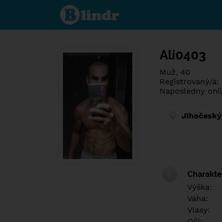
Poznej co je
pod maskou.
Seznamovací
sociální síť.
Ali0403
Muž, 40
Registrovaný/á: 
Naposledny onli
Jihočeský
Charakter
Výška:
Váha:
Vlasy:
Oči: