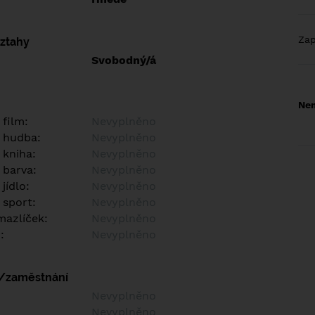
Za
vztahy
Svobodný/á
Nem
 film:
Nevyplněno
 hudba:
Nevyplněno
 kniha:
Nevyplněno
 barva:
Nevyplněno
jídlo:
Nevyplněno
 sport:
Nevyplněno
azlíček:
Nevyplněno
:
Nevyplněno
í/zaměstnání
:
Nevyplněno
:
Nevyplněno