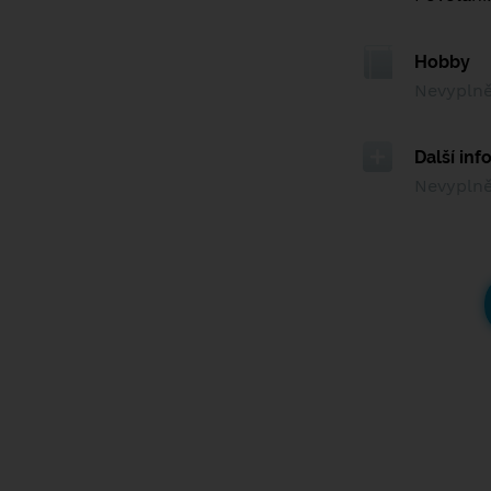
Hobby
Nevypln
Další in
Nevypln