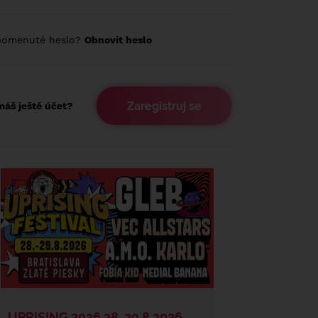
pomenuté heslo?
Obnovit heslo
Zaregistruj se
áš ještě účet?