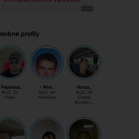
dobné profily
Pepino19…
Mira…
Honza…
Muž
, 37
Muž
, 38
Muž
, 29
Písek
Netolice
České
Budějo…