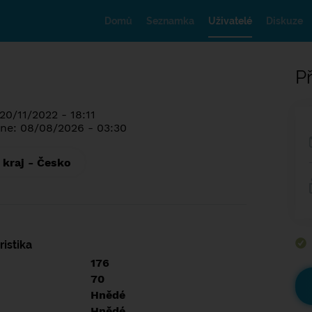
Domů
Seznamka
Uživatelé
Diskuze
Př
20/11/2022 - 18:11
ne: 08/08/2026 - 03:30
 kraj - Česko
istika
176
70
Hnědé
Hnědé