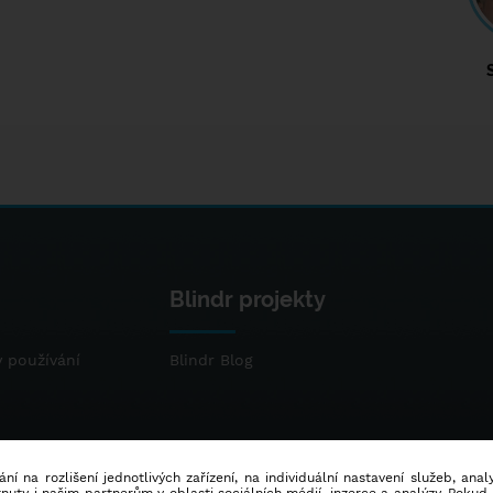
Blindr projekty
 používání
Blindr Blog
ní na rozlišení jednotlivých zařízení, na individuální nastavení služeb, ana