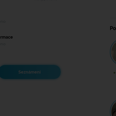
ěno
Po
formace
ěno
Seznámení