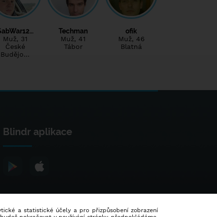
SabWar12…
Techman
ofik
Muž
, 31
Muž
, 41
Muž
, 46
České
Tábor
Blatná
Budějo…
Blindr aplikace
lytické a statistické účely a pro přizpůsobení zobrazení