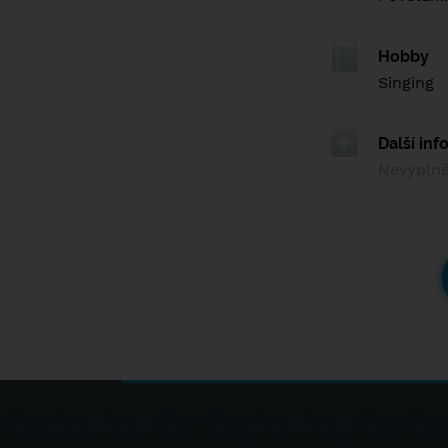
Hobby
Singing
Další in
Nevypln