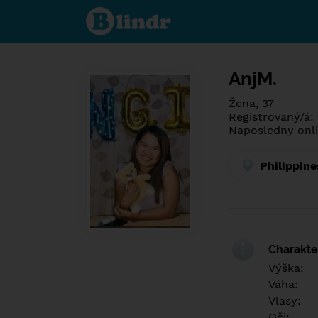
Poznej co je
pod maskou.
Seznamovací
sociální síť.
AnjM.
Žena, 37
Registrovaný/á:
Naposledny onli
Philippine
Charakter
Výška:
Váha:
Vlasy:
Oči: