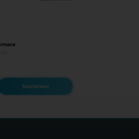
formace
ěno
Seznámení