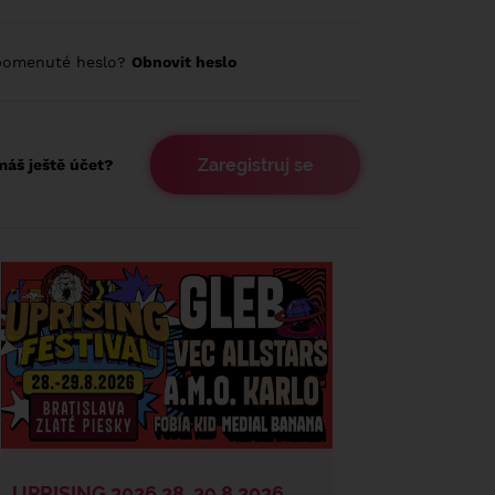
pomenuté heslo?
Obnovit heslo
Zaregistruj se
áš ještě účet?