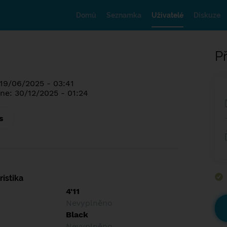
Domů
Seznamka
Uživatelé
Diskuze
Př
 19/06/2025 - 03:41
ne: 30/12/2025 - 01:24
s
istika
4'11
Nevyplněno
Black
Nevyplněno