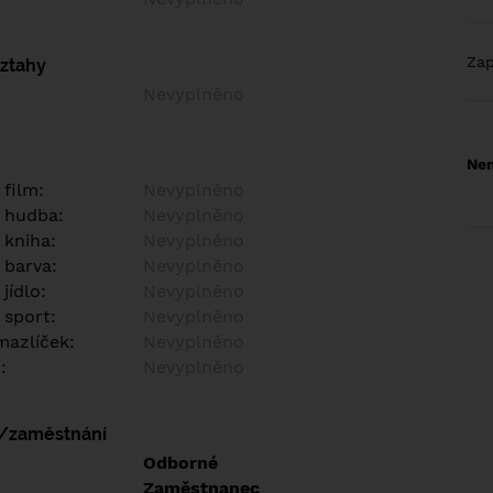
Za
vztahy
Nevyplněno
Nem
 film:
Nevyplněno
 hudba:
Nevyplněno
 kniha:
Nevyplněno
 barva:
Nevyplněno
jídlo:
Nevyplněno
 sport:
Nevyplněno
azlíček:
Nevyplněno
:
Nevyplněno
í/zaměstnání
:
Odborné
:
Zaměstnanec