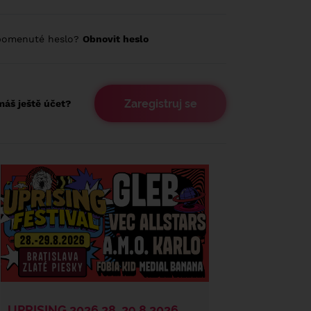
pomenuté heslo?
Obnovit heslo
Zaregistruj se
áš ještě účet?