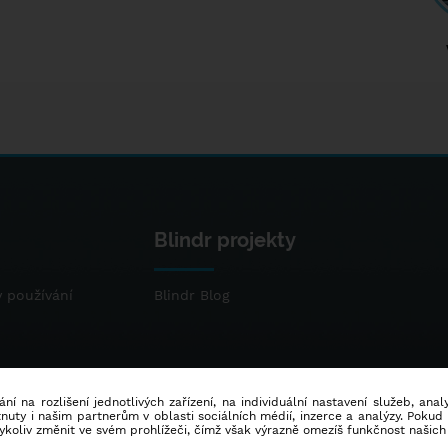
Blindr projekty
 používání
Blindr Blog
ní na rozlišení jednotlivých zařízení, na individuální nastavení služeb, ana
ty i našim partnerům v oblasti sociálních médií, inzerce a analýzy. Poku
dykoliv změnit ve svém prohlížeči, čímž však výrazně omezíš funkčnost našich