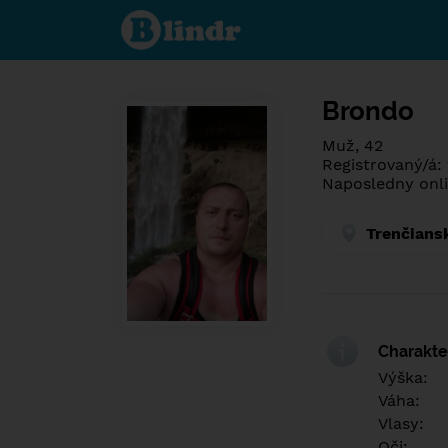
Poznej co je
pod maskou.
Seznamovací
sociální síť.
Brondo
Muž, 42
Registrovaný/á:
Naposledny onli
Trenčians
Charakter
Výška:
Váha:
Vlasy:
Oči: