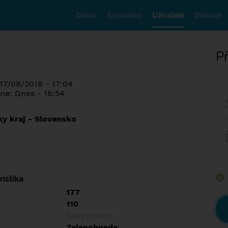
Domů
Seznamka
Uživatelé
Diskuze
Př
 17/08/2018 - 17:04
ne: Dnes - 16:54
ky kraj - Slovensko
istika
177
110
Nevyplněno
Zelenohnede