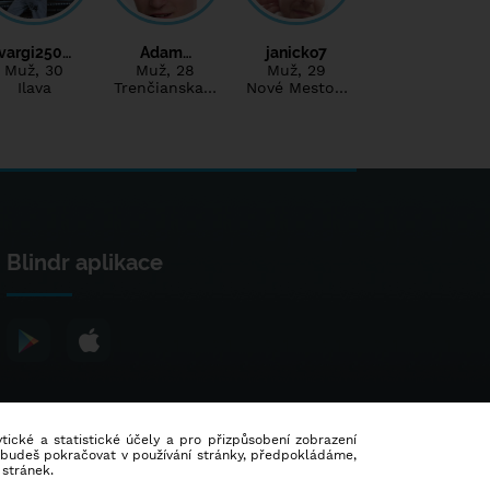
vargi250…
Adam…
janicko7
Muž
, 30
Muž
, 28
Muž
, 29
Ilava
Trenčianska…
Nové Mesto…
Blindr aplikace
lytické a statistické účely a pro přizpůsobení zobrazení
d budeš pokračovat v používání stránky, předpokládáme,
 stránek.