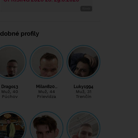
dobné profily
Drago13
Milan820…
Luky1994
Muž
, 40
Muž
, 44
Muž
, 31
Púchov
Prievidza
Trenčín