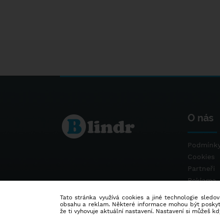
O nás
Podmínky
Cookies
Partneři
Reklama
Kontakt
Tato stránka využívá cookies a jiné technologie sledová
obsahu a reklam. Některé informace mohou být poskytnu
že ti vyhovuje aktuální nastavení. Nastavení si můžeš k