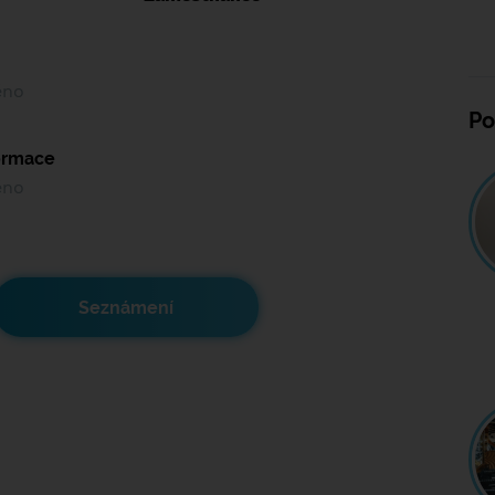
ěno
Po
formace
ěno
Seznámení