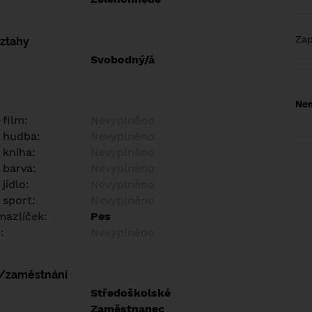
Za
vztahy
Svobodný/á
Nem
 film:
Nevyplněno
 hudba:
Nevyplněno
 kniha:
Nevyplněno
 barva:
Nevyplněno
jídlo:
Nevyplněno
 sport:
Nevyplněno
azlíček:
Pes
:
Nevyplněno
í/zaměstnání
:
Středoškolské
:
Zaměstnanec