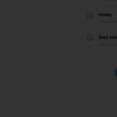
Hobby
Nevypln
Další in
Nevypln