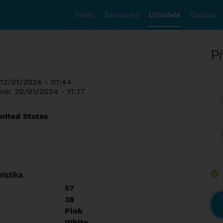
Domů
Seznamka
Uživatelé
Diskuze
Př
 12/01/2024 - 01:44
ne: 20/01/2024 - 11:17
nited States
istika
57
38
Pink
White