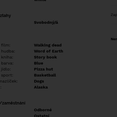
Za
vztahy
Svobodný/á
Nem
 film:
Walking dead
 hudba:
Word of Earth
 kniha:
Story book
 barva:
Blue
jídlo:
Pizza hut
 sport:
Basketball
azlíček:
Dogs
:
Alaska
í/zaměstnání
:
Odborné
:
Ostatní