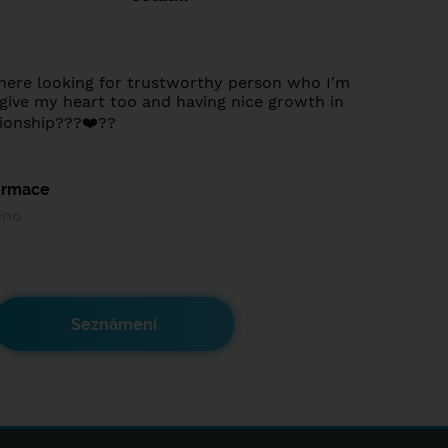
here looking for trustworthy person who I'm
 give my heart too and having nice growth in
ionship???‍❤️‍?‍?
formace
ěno
Seznámení