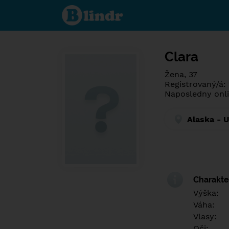
Poznej co je
pod maskou.
Seznamovací
sociální síť.
Clara
Žena, 37
Registrovaný/á:
Naposledny onli
Alaska - U
Charakter
Výška:
Váha:
Vlasy:
Oči: