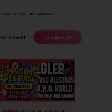
pomenuté heslo?
Obnovit heslo
Zaregistruj se
áš ještě účet?