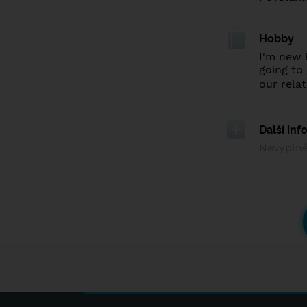
Hobby
I'm new 
going to
our relat
Další in
Nevypln