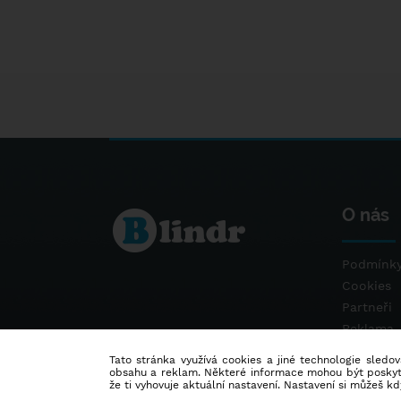
O nás
Podmínky
Cookies
Partneři
Reklama
Kontakt
Tato stránka využívá cookies a jiné technologie sledová
obsahu a reklam. Některé informace mohou být poskytnu
že ti vyhovuje aktuální nastavení. Nastavení si můžeš k