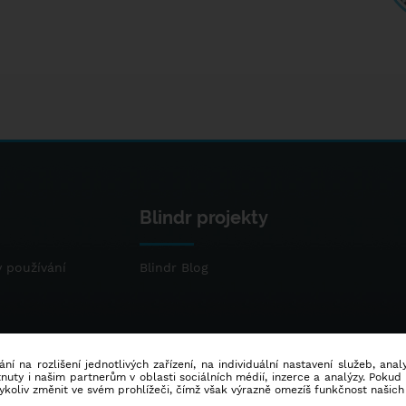
Blindr projekty
 používání
Blindr Blog
ní na rozlišení jednotlivých zařízení, na individuální nastavení služeb, ana
ty i našim partnerům v oblasti sociálních médií, inzerce a analýzy. Poku
dykoliv změnit ve svém prohlížeči, čímž však výrazně omezíš funkčnost našich