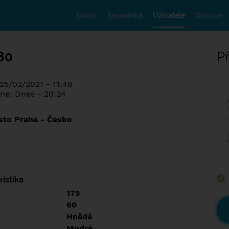
Domů
Seznamka
Uživatelé
Diskuze
80
Př
 25/02/2021 - 11:48
ne: Dnes - 20:24
sto Praha - Česko
istika
175
60
Hnědé
Modré