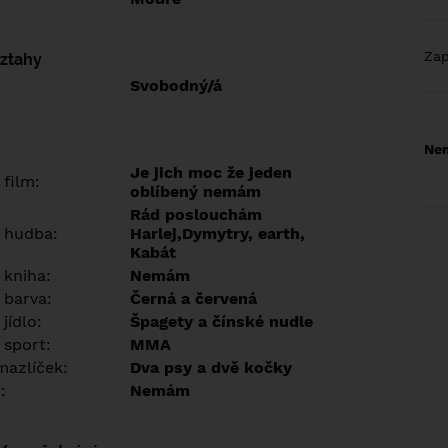
Za
vztahy
Svobodný/á
Nem
Je jich moc že jeden
 film:
oblíbený nemám
Rád poslouchám
 hudba:
Harlej,Dymytry, earth,
Kabát
 kniha:
Nemám
 barva:
Černá a červená
jídlo:
Špagety a čínské nudle
 sport:
MMA
azlíček:
Dva psy a dvě kočky
:
Nemám