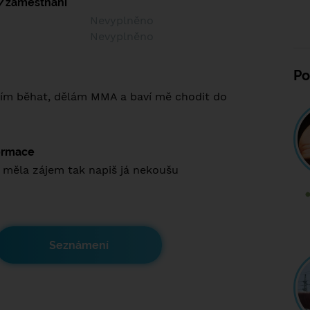
í/zaměstnání
:
Nevyplněno
:
Nevyplněno
Po
ím běhat, dělám MMA a baví mě chodit do
formace
i měla zájem tak napiš já nekoušu
Seznámení