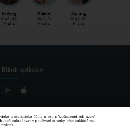
bart123
Bakan
Ag2005
Muž
, 42
Muž
, 31
Muž
, 32
Praha
Praha
Praha
Blindr aplikace
lytické a statistické účely a pro přizpůsobení zobrazení
d budeš pokračovat v používání stránky, předpokládáme,
 stránek.