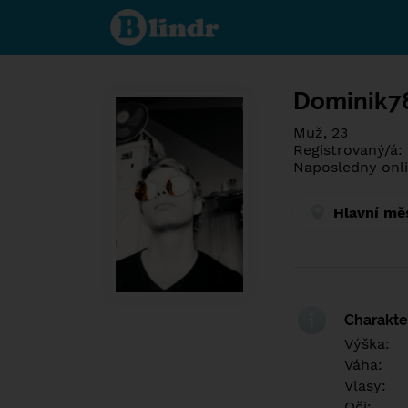
Poznej co je
pod maskou.
Seznamovací
sociální síť.
Dominik7
Muž, 23
Registrovaný/á:
Naposledny onli
Hlavní mě
Charakter
Výška:
Váha:
Vlasy:
Oči: