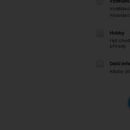
Vzdělán
Vzdělání
Povolání
Hobby
rád chod
přírody
Další in
Kdyby js