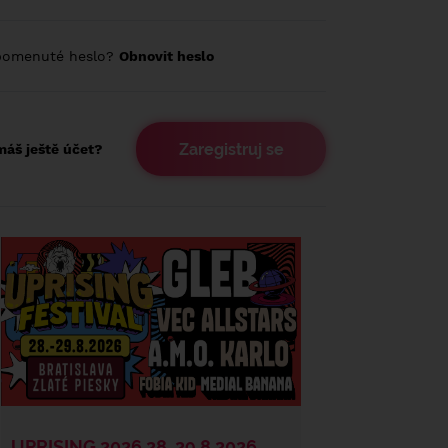
pomenuté heslo?
Obnovit heslo
Zaregistruj se
áš ještě účet?