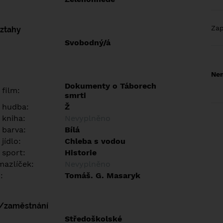
Za
vztahy
Svobodný/á
Nem
Dokumenty o Táborech
 film:
smrti
 hudba:
Ž
 kniha:
Nevyplněno
 barva:
Bílá
jídlo:
Chleba s vodou
 sport:
Historie
azlíček:
Nevyplněno
:
Tomáš. G. Masaryk
í/zaměstnání
:
Středoškolské