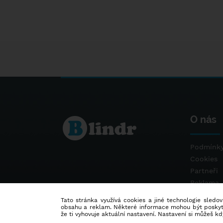
O nás
Podmínky
Cookies
Partneři
Reklama
Kontakt
Tato stránka využívá cookies a jiné technologie sledová
obsahu a reklam. Některé informace mohou být poskytnu
že ti vyhovuje aktuální nastavení. Nastavení si můžeš k