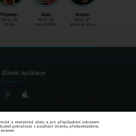
Filiphe9…
Silas
Nadan
Muž
, 33
Muž
, 32
Muž
, 27
Cheb
Hroznětín
Karlovy Vary
Blindr aplikace
lytické a statistické účely a pro přizpůsobení zobrazení
d budeš pokračovat v používání stránky, předpokládáme,
 stránek.