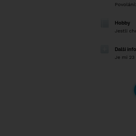
Povolání
Hobby
Jestli c
Další in
Je mi 23