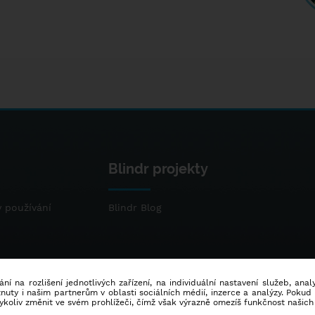
Blindr projekty
 používání
Blindr Blog
ní na rozlišení jednotlivých zařízení, na individuální nastavení služeb, ana
ty i našim partnerům v oblasti sociálních médií, inzerce a analýzy. Poku
dykoliv změnit ve svém prohlížeči, čímž však výrazně omezíš funkčnost našich