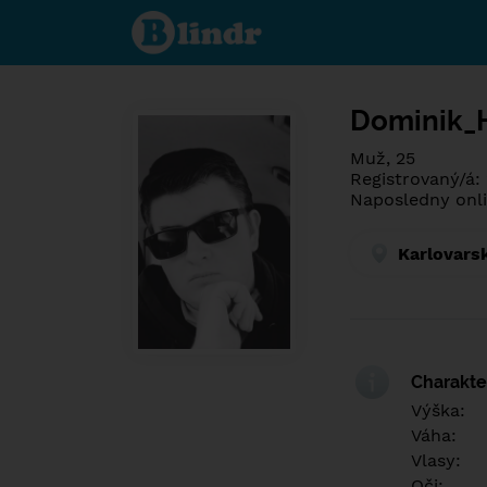
Poznej co je
pod maskou.
Seznamovací
sociální síť.
Dominik_H
Muž, 25
Registrovaný/á:
Naposledny onli
Karlovars
Charakter
Výška:
Váha:
Vlasy:
Oči: