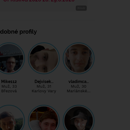
dobné profily
Mike112
Dejvisek…
vladimca…
Muž
, 33
Muž
, 31
Muž
, 30
Březová
Karlovy Vary
Mariánské…