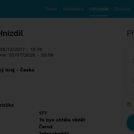
Domů
Seznamka
Uživatelé
Diskuze
nízdil
Př
 26/12/2017 - 19:36
ne: 20/07/2026 - 20:56
ký kraj - Česko
istika
177
To bys chtěla vědět
Černá
Zelenohnědé