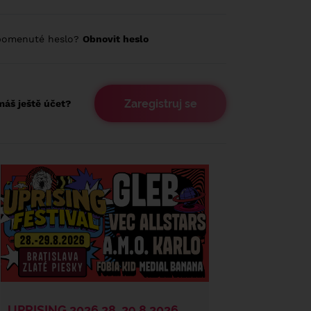
pomenuté heslo?
Obnovit heslo
Zaregistruj se
áš ještě účet?