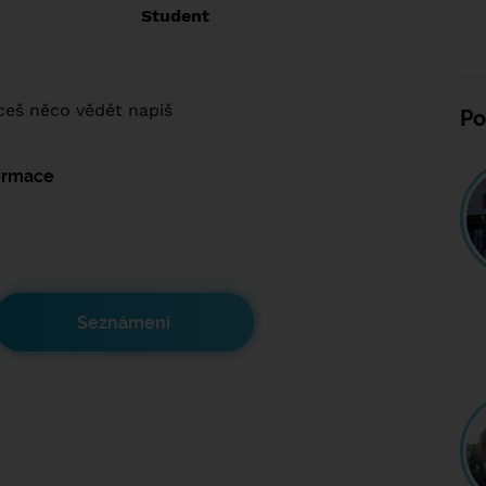
:
Student
hceš něco vědět napiš
Po
formace
Seznámení