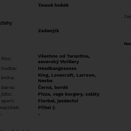
Tmavě hnědé
Za
vztahy
Zadaný/á
Nem
Všechno od Tarantina,
 film:
severský thrillery
 hudba:
Headbangssssss
King, Lovecraft, Larrson,
 kniha:
Nesbø
 barva:
Černá, bordó
jídlo:
Pizza, vege burgery, saláty
 sport:
Florbal, jezdectví
azlíček:
Přítel (:
:
-