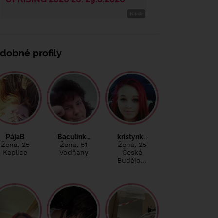
dobné profily
PájaB
Baculink…
kristynk…
Žena
, 25
Žena
, 51
Žena
, 25
Kaplice
Vodňany
České
Budějo…