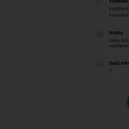
Vzdělán
Vzdělání
Povolání
Hobby
zpěv, kyt
nadšenec
Další in
:)