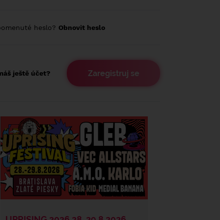
pomenuté heslo?
Obnovit heslo
Zaregistruj se
áš ještě účet?