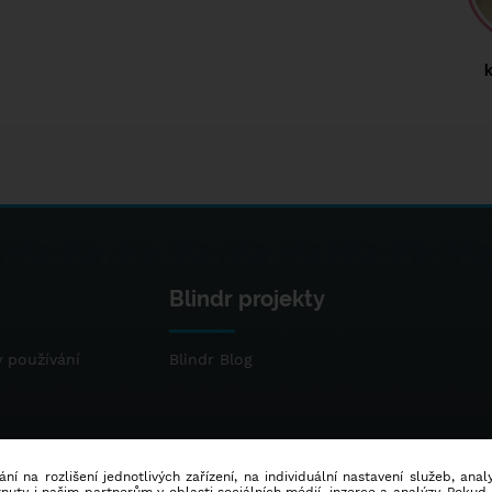
Blindr projekty
 používání
Blindr Blog
ní na rozlišení jednotlivých zařízení, na individuální nastavení služeb, ana