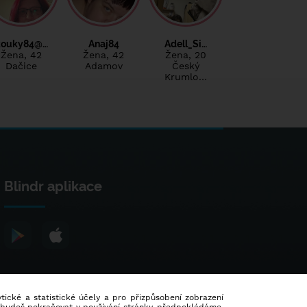
kouky84@…
Anaj84
Adell_Si…
Žena
, 42
Žena
, 42
Žena
, 20
Dačice
Adamov
Český
Krumlo…
Blindr aplikace
lytické a statistické účely a pro přizpůsobení zobrazení