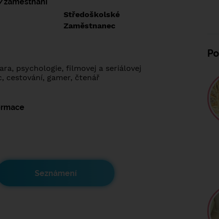
í/zaměstnání
:
Středoškolské
:
Zaměstnanec
Po
ara, psychologie, filmovej a seriálovej
, cestování, gamer, čtenář
formace
Seznámení