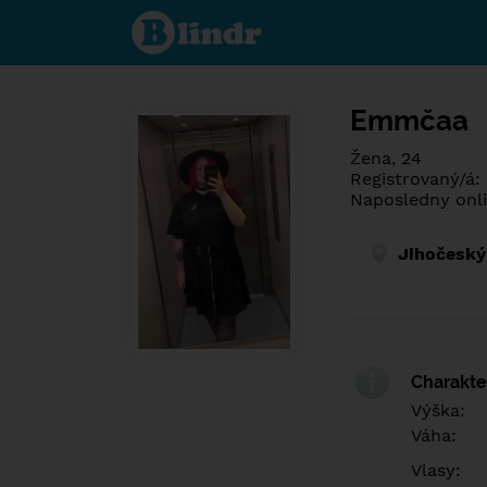
Poznej co je
pod maskou.
Seznamovací
sociální síť.
Emmčaa
Žena, 24
Registrovaný/á:
Naposledny onli
Jihočeský
Charakter
Výška:
Váha:
Vlasy: