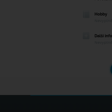
Hobby
Nevypln
Další in
Nevypln