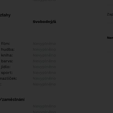
Za
vztahy
Svobodný/á
Nem
 film:
Nevyplněno
 hudba:
Nevyplněno
 kniha:
Nevyplněno
 barva:
Nevyplněno
jídlo:
Nevyplněno
 sport:
Nevyplněno
azlíček:
Nevyplněno
:
Nevyplněno
í/zaměstnání
:
Nevyplněno
:
Nevyplněno