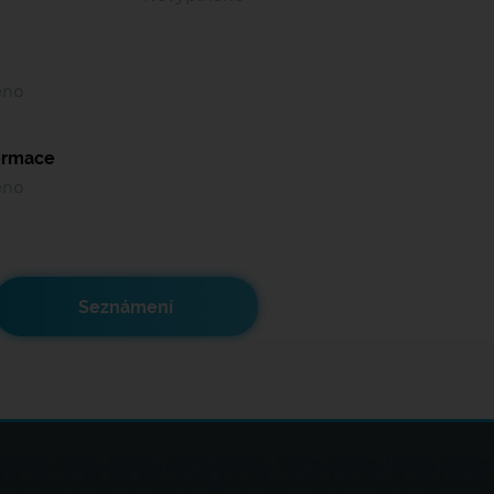
ěno
formace
ěno
Seznámení