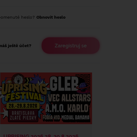
pomenuté heslo?
Obnovit heslo
Zaregistruj se
áš ještě účet?