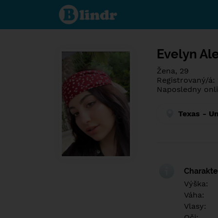
Poznej co je
pod maskou.
Seznamovací
sociální síť.
Evelyn Al
Žena, 29
Registrovaný/á:
Naposledny onli
Texas - Un
Charakter
Výška:
Váha:
Vlasy:
Oči: