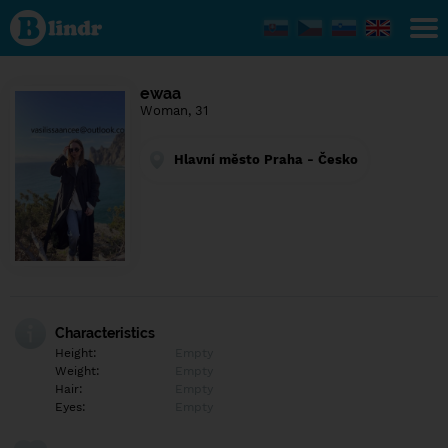
Find out
what's
under
the
mask.
Social
ewaa
and
Woman, 31
dating
network.
Hlavní město Praha - Česko
Characteristics
Height:
Empty
Weight:
Empty
Hair:
Empty
Eyes:
Empty