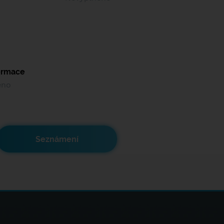
formace
ěno
Seznámení