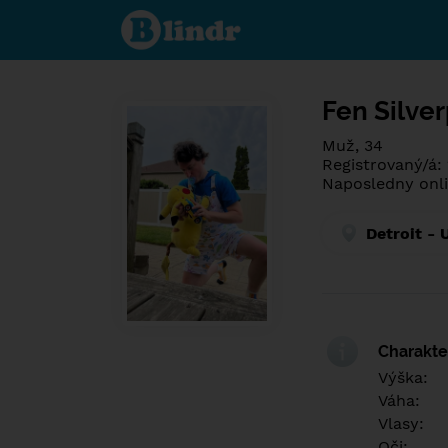
Poznej co je
pod maskou.
Seznamovací
sociální síť.
Fen Silve
Muž, 34
Registrovaný/á:
Naposledny onli
Detroit - 
Charakter
Výška:
Váha:
Vlasy:
Oči: