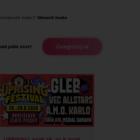
pomenuté heslo?
Obnovit heslo
Zaregistruj se
áš ještě účet?