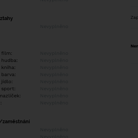
Za
vztahy
Nevyplněno
Nem
 film:
Nevyplněno
 hudba:
Nevyplněno
 kniha:
Nevyplněno
 barva:
Nevyplněno
jídlo:
Nevyplněno
 sport:
Nevyplněno
azlíček:
Nevyplněno
:
Nevyplněno
í/zaměstnání
:
Nevyplněno
:
Nevyplněno