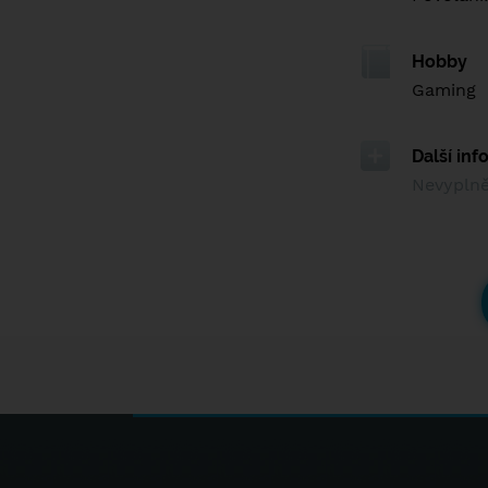
Hobby
Gaming
Další in
Nevypln