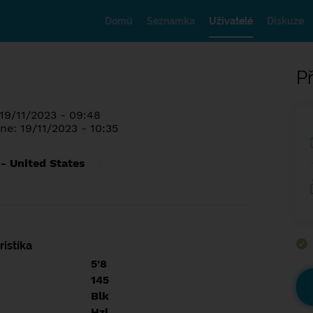
Domů
Seznamka
Uživatelé
Diskuze
Př
 19/11/2023 - 09:48
ne: 19/11/2023 - 10:35
 - United States
istika
5'8
145
Blk
Hzl