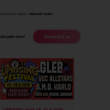
pomenuté heslo?
Obnovit heslo
Zaregistruj se
áš ještě účet?