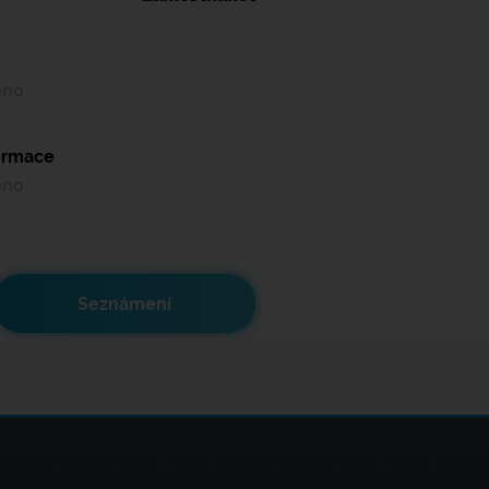
ěno
formace
ěno
Seznámení