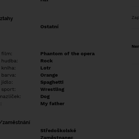
Za
vztahy
Ostatní
Nem
 film:
Phantom of the opera
 hudba:
Rock
 kniha:
Lotr
 barva:
Orange
jídlo:
Spaghetti
 sport:
Wrestling
azlíček:
Dog
:
My father
í/zaměstnání
:
Středoškolské
:
Zaměstnanec