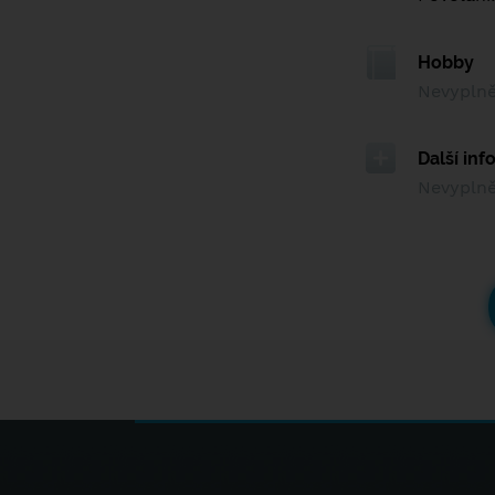
Hobby
Nevypln
Další in
Nevypln