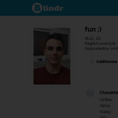
Poznej co je
pod maskou.
Seznamovací
sociální síť.
fun ;)
Muž, 22
Registrovaný/á:
Naposledny onli
California
Charakter
Výška:
Váha:
Vlasy:
Oči: