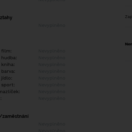
Za
vztahy
Nevyplněno
Nem
 film:
Nevyplněno
 hudba:
Nevyplněno
 kniha:
Nevyplněno
 barva:
Nevyplněno
jídlo:
Nevyplněno
 sport:
Nevyplněno
azlíček:
Nevyplněno
:
Nevyplněno
í/zaměstnání
:
Nevyplněno
:
Nevyplněno