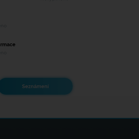
ěno
formace
ěno
Seznámení