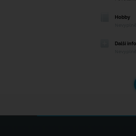
Hobby
Nevypln
Další in
Nevypln