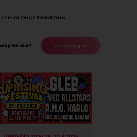
pomenuté heslo?
Obnovit heslo
Zaregistruj se
áš ještě účet?