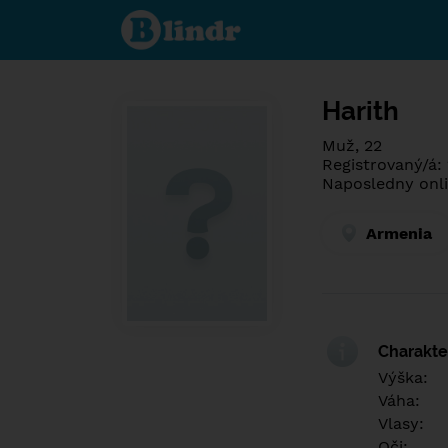
Poznej co je
pod maskou.
Seznamovací
sociální síť.
Harith
Muž, 22
Registrovaný/á:
Naposledny onli
Armenia
Charakter
Výška:
Váha:
Vlasy:
Oči: