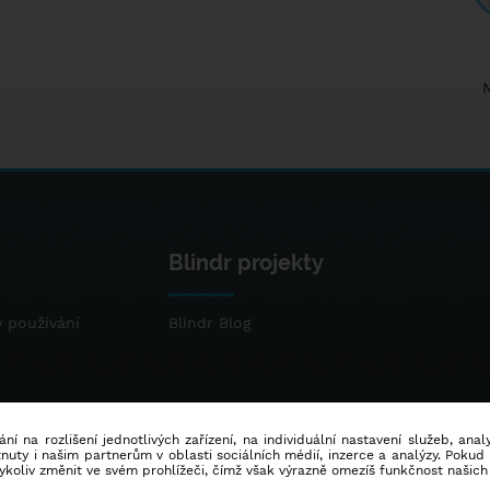
Blindr projekty
 používání
Blindr Blog
ní na rozlišení jednotlivých zařízení, na individuální nastavení služeb, ana
ty i našim partnerům v oblasti sociálních médií, inzerce a analýzy. Poku
dykoliv změnit ve svém prohlížeči, čímž však výrazně omezíš funkčnost našich