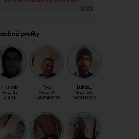
dobné profily
crissix
Frko
Lukáš…
Muž
, 28
Muž
, 51
Muž
, 28
Žilina
Ružomberok
Námestovo