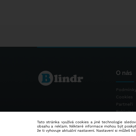
O nás
Podmínky
Cookies
Partneři
Reklama
Kontakt
Tato stránka využívá cookies a jiné technologie sledová
obsahu a reklam. Některé informace mohou být poskytnu
že ti vyhovuje aktuální nastavení. Nastavení si můžeš k