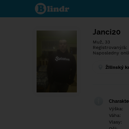
Poznej co je
pod maskou.
Seznamovací
sociální síť.
Janci20
Muž, 33
Registrovaný/á:
Naposledny onli
Žilinský k
Charakter
Výška:
Váha:
Vlasy:
Oči: