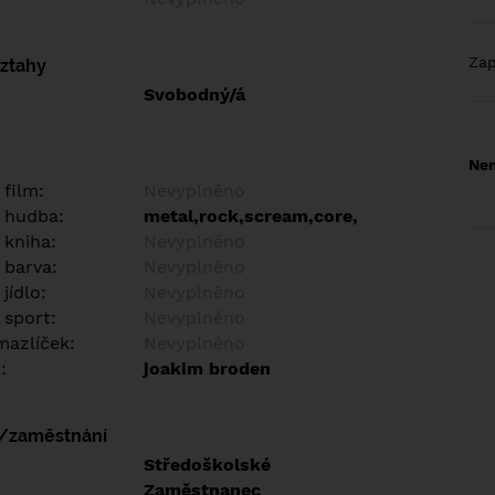
Za
vztahy
Svobodný/á
Nem
 film:
Nevyplněno
 hudba:
metal,rock,scream,core,
 kniha:
Nevyplněno
 barva:
Nevyplněno
jídlo:
Nevyplněno
 sport:
Nevyplněno
azlíček:
Nevyplněno
:
joakim broden
í/zaměstnání
:
Středoškolské
:
Zaměstnanec