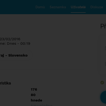
Domů
Seznamka
Uživatelé
Diskuze
Př
 23/02/2016
ne: Dnes - 00:19
raj - Slovensko
istika
176
80
hnede
Nevyplněno