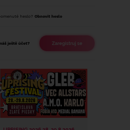
pomenuté heslo?
Obnovit heslo
Zaregistruj se
áš ještě účet?