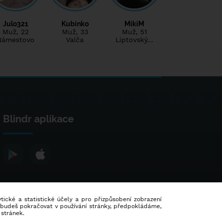
Julo321
Kubinko
MikiM
Muž
, 22
Muž
, 33
Muž
, 51
Námestovo
Valča
Liptovský…
Blindr aplikace
lytické a statistické účely a pro přizpůsobení zobrazení
d budeš pokračovat v používání stránky, předpokládáme,
 stránek.