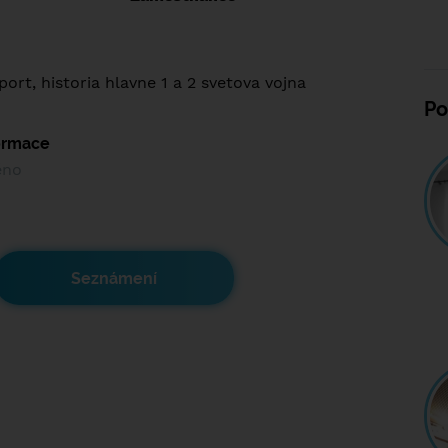
ort, historia hlavne 1 a 2 svetova vojna
Po
formace
ěno
Seznámení