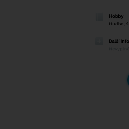
Hobby
Hudba, šp
Další in
Nevypln