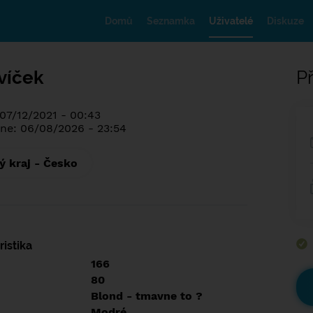
Domů
Seznamka
Uživatelé
Diskuze
víček
Př
 07/12/2021 - 00:43
ne: 06/08/2026 - 23:54
ý kraj - Česko
istika
166
80
Blond - tmavne to ?
Modré