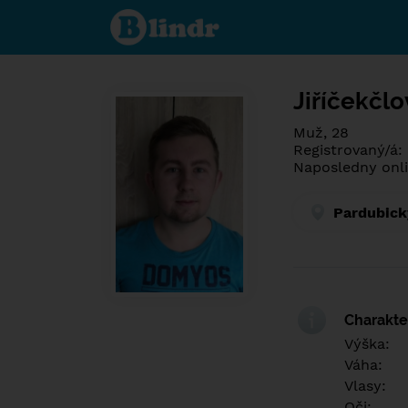
Poznej co je
pod maskou.
Seznamovací
sociální síť.
Jiříčekčlo
Muž, 28
Registrovaný/á:
Naposledny onli
Pardubick
Charakter
Výška:
Váha:
Vlasy:
Oči: