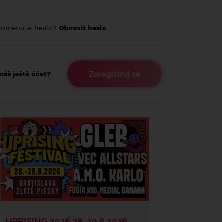
pomenuté heslo?
Obnovit heslo
Zaregistruj se
áš ještě účet?