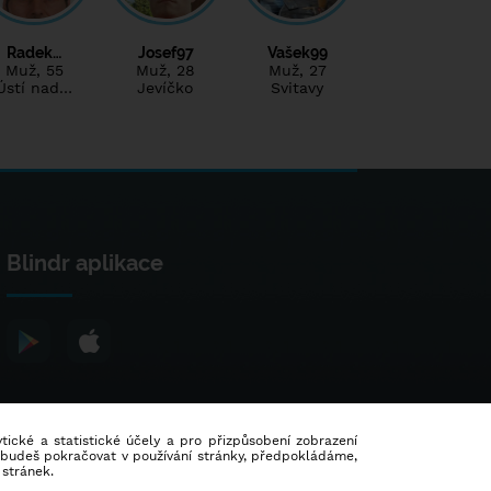
Radek…
Josef97
Vašek99
Muž
, 55
Muž
, 28
Muž
, 27
Ústí nad…
Jevíčko
Svitavy
Blindr aplikace
lytické a statistické účely a pro přizpůsobení zobrazení
d budeš pokračovat v používání stránky, předpokládáme,
 stránek.