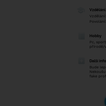
Vzdělán
Vzdělání
Povolání
Hobby
Pc, sport
přírodě/
Další in
Bude lepš
Nekoušu ?
fake pro