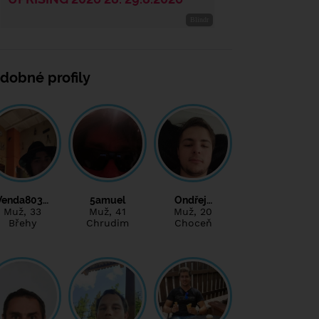
dobné profily
Venda803…
5amuel
Ondřej…
Muž
, 33
Muž
, 41
Muž
, 20
Břehy
Chrudim
Choceň