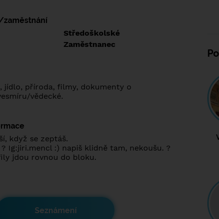
í/zaměstnání
:
Středoškolské
:
Zaměstnanec
Po
, jídlo, příroda, filmy, dokumenty o
vesmíru/vědecké.
formace
í, když se zeptáš.
 Ig:jiri.mencl :) napiš klidně tam, nekoušu. ?
fily jdou rovnou do bloku.
Seznámení