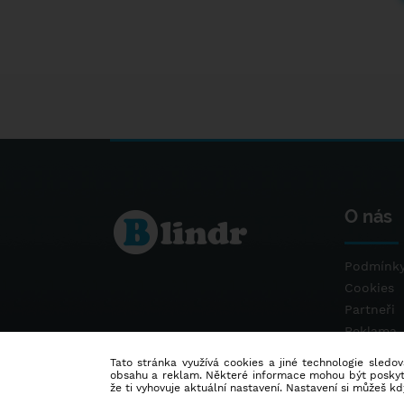
O nás
Podmínky
Cookies
Partneři
Reklama
Kontakt
Tato stránka využívá cookies a jiné technologie sledová
obsahu a reklam. Některé informace mohou být poskytnu
že ti vyhovuje aktuální nastavení. Nastavení si můžeš k