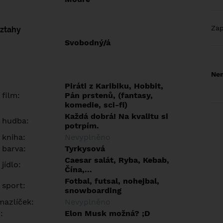
Za
vztahy
Svobodný/á
Nem
Piráti z Karibiku, Hobbit,
 film:
Pán prstenů, (fantasy,
komedie, sci-fi)
Každá dobrá! Na kvalitu si
 hudba:
potrpím.
 kniha:
Nevyplněno
 barva:
Tyrkysová
Caesar salát, Ryba, Kebab,
jídlo:
Čína,...
Fotbal, futsal, nohejbal,
 sport:
snowboarding
azlíček:
Nevyplněno
:
Elon Musk možná? ;D