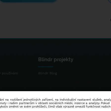
Blindr projekty
 používání
Blindr Blog
ní na rozlišení jednotlivých zařízení, na individuální nastavení služeb, ana
ty i našim partnerům v oblasti sociálních médií, inzerce a analýzy. Poku
dykoliv změnit ve svém prohlížeči, čímž však výrazně omezíš funkčnost našich