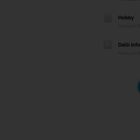
Hobby
Nevypln
Další in
Nevypln