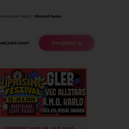
pomenuté heslo?
Obnovit heslo
Zaregistruj se
áš ještě účet?