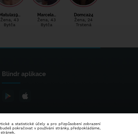
Matula19…
Marcela…
Domca24
Žena
, 43
Žena
, 43
Žena
, 24
Bytča
Bytča
Trstená
Blindr aplikace
lytické a statistické účely a pro přizpůsobení zobrazení
d budeš pokračovat v používání stránky, předpokládáme,
 stránek.