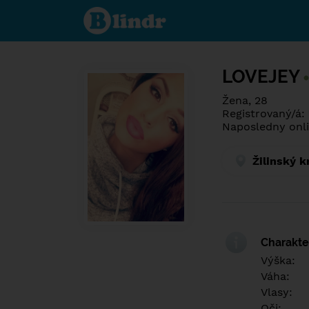
Poznej co je
pod maskou.
Seznamovací
sociální síť.
LOVEJEY
Žena, 28
Registrovaný/á:
Naposledny onl
Žilinský k
Charakter
Výška:
Váha:
Vlasy:
Oči: