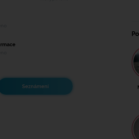
ěno
Po
formace
ěno
Seznámení