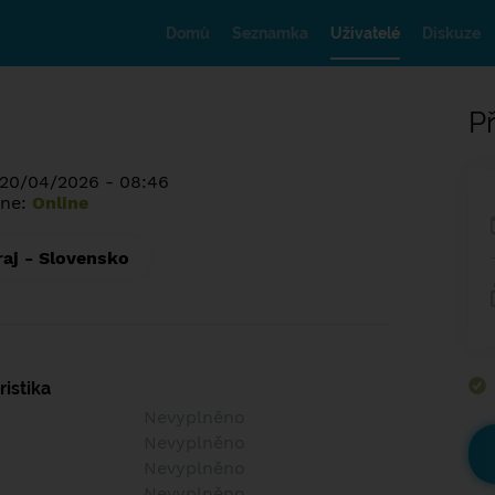
Domů
Seznamka
Uživatelé
Diskuze
Př
 20/04/2026 - 08:46
ine:
Online
raj - Slovensko
istika
Nevyplněno
Nevyplněno
Nevyplněno
Nevyplněno