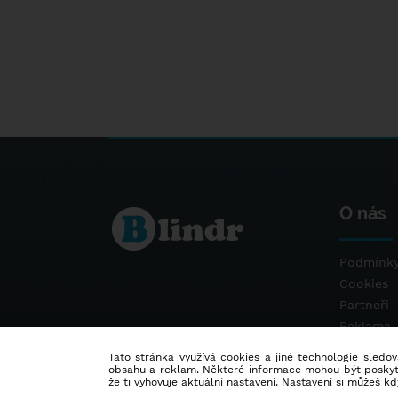
O nás
Podmínky
Cookies
Partneři
Reklama
Kontakt
Tato stránka využívá cookies a jiné technologie sledová
obsahu a reklam. Některé informace mohou být poskytnu
že ti vyhovuje aktuální nastavení. Nastavení si můžeš k