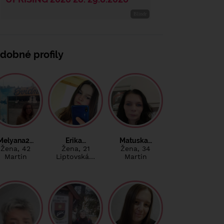
dobné profily
Melyana2…
Erika…
Matuska…
Žena
, 42
Žena
, 21
Žena
, 34
Martin
Liptovská…
Martin