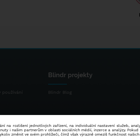
Blindr projekty
 používání
Blindr Blog
ní na rozlišení jednotlivých zařízení, na individuální nastavení služeb, ana
ty i našim partnerům v oblasti sociálních médií, inzerce a analýzy. Poku
dykoliv změnit ve svém prohlížeči, čímž však výrazně omezíš funkčnost našich