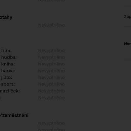
Za
vztahy
Nevyplněno
Nem
 film:
Nevyplněno
 hudba:
Nevyplněno
 kniha:
Nevyplněno
 barva:
Nevyplněno
jídlo:
Nevyplněno
 sport:
Nevyplněno
azlíček:
Nevyplněno
:
Nevyplněno
í/zaměstnání
:
Nevyplněno
:
Nevyplněno