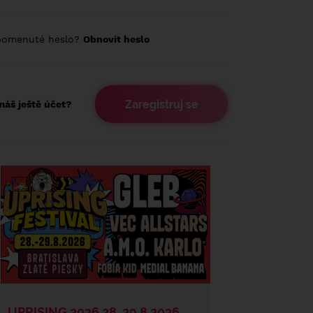
pomenuté heslo?
Obnovit heslo
Zaregistruj se
áš ještě účet?