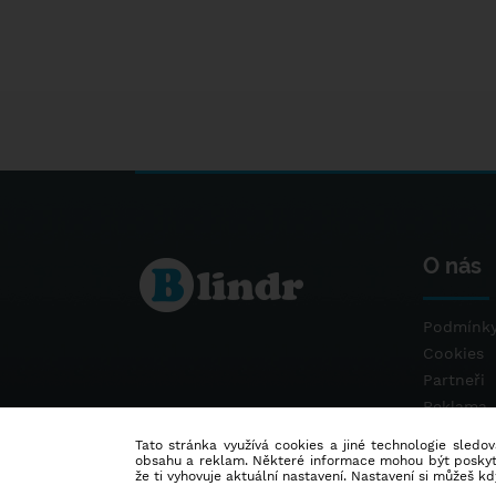
O nás
Podmínky
Cookies
Partneři
Reklama
Kontakt
Tato stránka využívá cookies a jiné technologie sledová
obsahu a reklam. Některé informace mohou být poskytnu
že ti vyhovuje aktuální nastavení. Nastavení si můžeš k