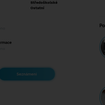
:
Středoškolské
:
Ostatní
Po
ěno
formace
ěno
Seznámení