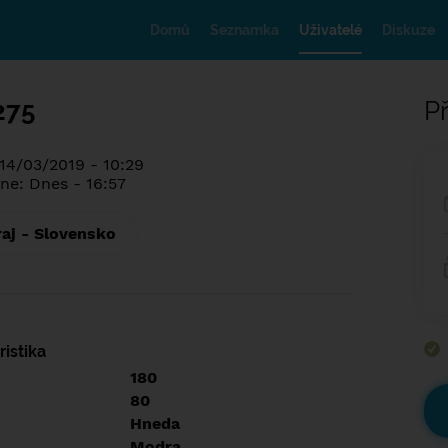
Domů
Seznamka
Uživatelé
Diskuze
275
Př
 14/03/2019 - 10:29
ne: Dnes - 16:57
raj - Slovensko
istika
180
80
Hneda
Modra