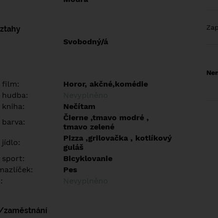
Za
vztahy
Svobodný/á
Nem
 film:
Horor, akčné,komédie
 hudba:
Nevyplněno
 kniha:
Nečítam
Čierne ,tmavo modré ,
 barva:
tmavo zelené
Pizza ,grilovačka , kotlíkový
jídlo:
guláš
 sport:
Bicyklovanie
azlíček:
Pes
:
Nevyplněno
í/zaměstnání