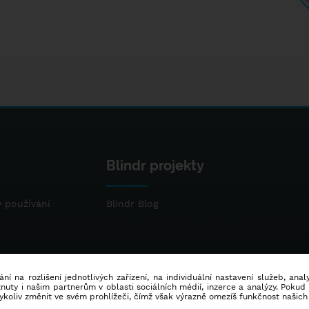
Blindr projekty
 používání
Blindr Blog
ní na rozlišení jednotlivých zařízení, na individuální nastavení služeb, ana
ty i našim partnerům v oblasti sociálních médií, inzerce a analýzy. Poku
dykoliv změnit ve svém prohlížeči, čímž však výrazně omezíš funkčnost našich