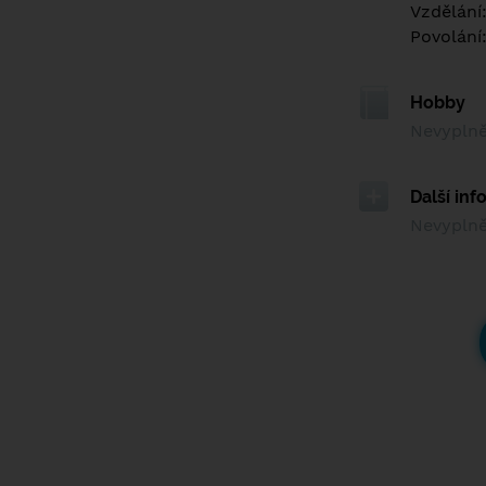
Vzdělání
Povolání
Hobby
Nevypln
Další in
Nevypln