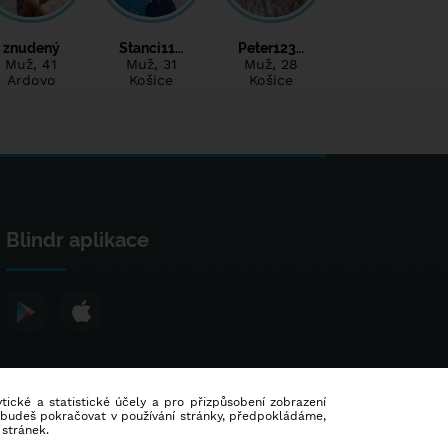
znudený
Stanci11…
Peter123…
Muž
, 41
Muž
, 31
Muž
, 28
Ardovo
Košice
Košice
Blindr aplikace
lytické a statistické účely a pro přizpůsobení zobrazení
d budeš pokračovat v používání stránky, předpokládáme,
 stránek.