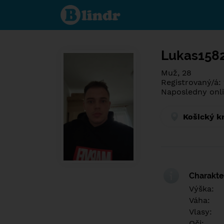
Poznej co je
pod maskou.
Seznamovací
sociální síť.
Lukas158
Muž, 28
Registrovaný/á:
Naposledny onli
Košický k
Charakter
Výška:
Váha:
Vlasy:
Oči: