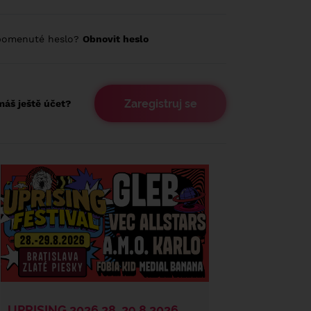
pomenuté heslo?
Obnovit heslo
Zaregistruj se
áš ještě účet?