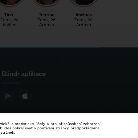
Tina…
Terezaa
Anetaas
Žena
, 28
Žena
, 26
Žena
, 28
Košice
Ardovo
Ardovo
Blindr aplikace
lytické a statistické účely a pro přizpůsobení zobrazení
d budeš pokračovat v používání stránky, předpokládáme,
 stránek.