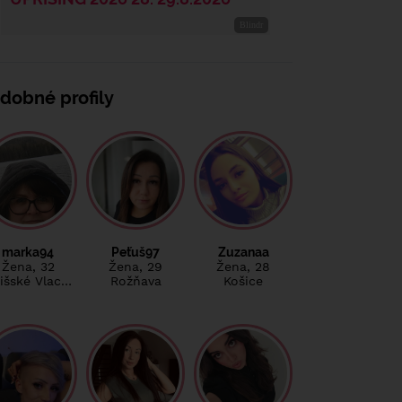
dobné profily
marka94
Peťuš97
Zuzanaa
Žena
, 32
Žena
, 29
Žena
, 28
išské Vlac…
Rožňava
Košice