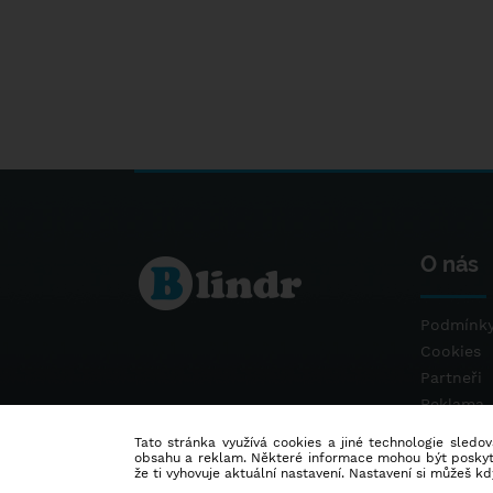
O nás
Podmínky
Cookies
Partneři
Reklama
Kontakt
Tato stránka využívá cookies a jiné technologie sledová
obsahu a reklam. Některé informace mohou být poskytnu
že ti vyhovuje aktuální nastavení. Nastavení si můžeš k