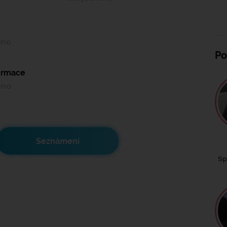
ěno
Po
formace
ěno
Seznámení
Sp