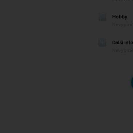
Hobby
Nevypln
Další in
Nevypln