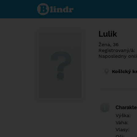
Poznej co je
pod maskou.
Seznamovací
sociální síť.
Lulik
Žena, 36
Registrovaný/á:
Naposledny onli
Košický k
Charakter
Výška:
Váha:
Vlasy:
Oči: