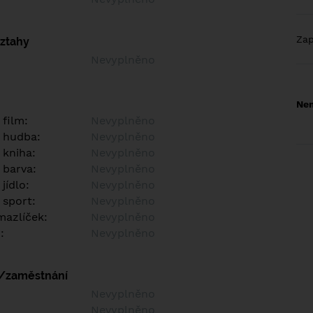
Za
vztahy
Nevyplněno
Nem
 film:
Nevyplněno
 hudba:
Nevyplněno
 kniha:
Nevyplněno
 barva:
Nevyplněno
jídlo:
Nevyplněno
 sport:
Nevyplněno
azlíček:
Nevyplněno
:
Nevyplněno
í/zaměstnání
:
Nevyplněno
:
Nevyplněno