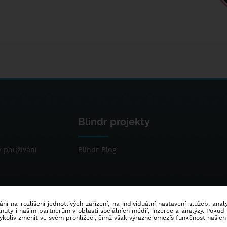
Blindr projekty
 používání
Blindr Blog
ní na rozlišení jednotlivých zařízení, na individuální nastavení služeb, ana
ty i našim partnerům v oblasti sociálních médií, inzerce a analýzy. Poku
dykoliv změnit ve svém prohlížeči, čímž však výrazně omezíš funkčnost našich