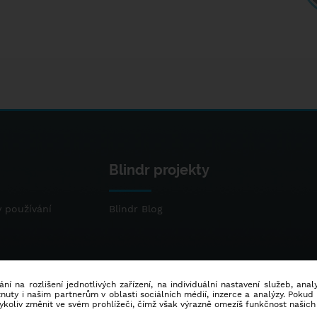
Blindr projekty
 používání
Blindr Blog
ní na rozlišení jednotlivých zařízení, na individuální nastavení služeb, ana
ty i našim partnerům v oblasti sociálních médií, inzerce a analýzy. Poku
dykoliv změnit ve svém prohlížeči, čímž však výrazně omezíš funkčnost našich