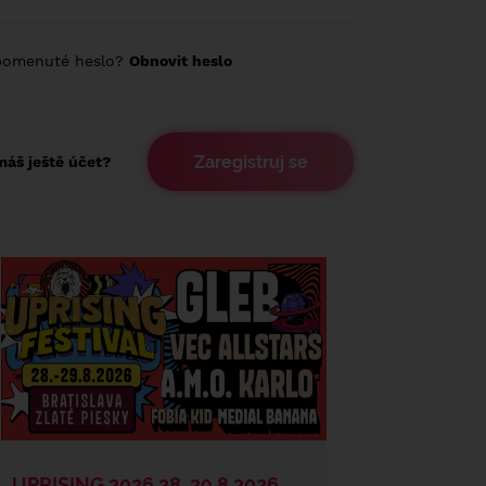
pomenuté heslo?
Obnovit heslo
Zaregistruj se
áš ještě účet?