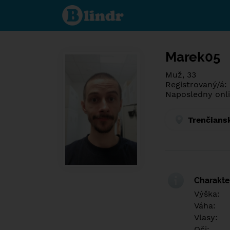
Poznej co je
pod maskou.
Seznamovací
sociální síť.
Marek05
Muž, 33
Registrovaný/á:
Naposledny onli
Trenčians
Charakter
Výška:
Váha:
Vlasy:
Oči: