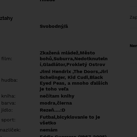
Za
vztahy
Svobodný/á
Nem
Zkažená mládež,Město
 film:
bohů,Suburra,Nedotknuteln
í,Gladiátor,Prokletý Ostrov
Jimi Hendrix ,The Doors,Jiri
Schelinger, Kid Cudi,Black
 hudba:
Eyed Peas, a mnoho ďalších
je toho veľa
 kniha:
nečítam knihy
 barva:
modra,čierna
jídlo:
Rezeň....:D
Futbal,bicyklovanie to je
 sport:
všetko
azlíček:
nemám
:
Eddie Guerrero (1967-2005)