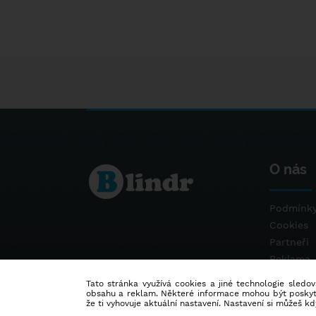
O nás
Podmínky
Cookies
Partneři
Reklama
Kontakt
Tato stránka využívá cookies a jiné technologie sledová
obsahu a reklam. Některé informace mohou být poskytnu
že ti vyhovuje aktuální nastavení. Nastavení si můžeš k