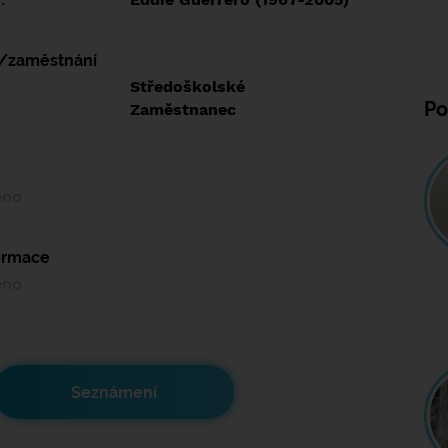
í/zaměstnání
:
Středoškolské
Po
:
Zaměstnanec
ěno
formace
ěno
Seznámení