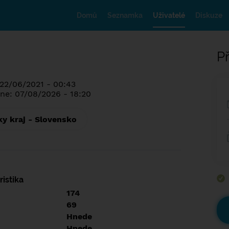
Domů
Seznamka
Uživatelé
Diskuze
Př
 22/06/2021 - 00:43
ne: 07/08/2026 - 18:20
ky kraj - Slovensko
istika
174
69
Hnede
Hnede