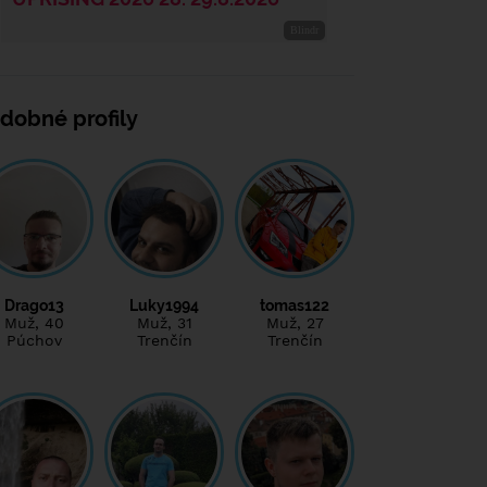
dobné profily
Drago13
Luky1994
tomas122
Muž
, 40
Muž
, 31
Muž
, 27
Púchov
Trenčín
Trenčín