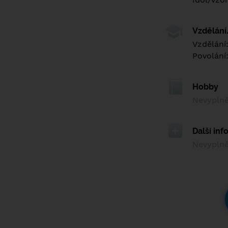
Vzdělán
Vzdělání
Povolání
Hobby
Nevypln
Další in
Nevypln