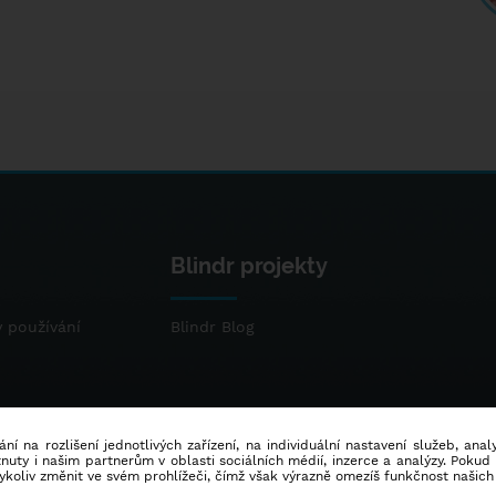
Blindr projekty
 používání
Blindr Blog
ní na rozlišení jednotlivých zařízení, na individuální nastavení služeb, ana
ty i našim partnerům v oblasti sociálních médií, inzerce a analýzy. Poku
dykoliv změnit ve svém prohlížeči, čímž však výrazně omezíš funkčnost našich