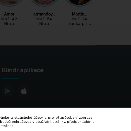
Amor
armando7…
Martin…
Muž
, 42
Muž
, 54
Muž
, 24
Nitra
Nitra
Ivanka pri…
Blindr aplikace
lytické a statistické účely a pro přizpůsobení zobrazení
d budeš pokračovat v používání stránky, předpokládáme,
 stránek.