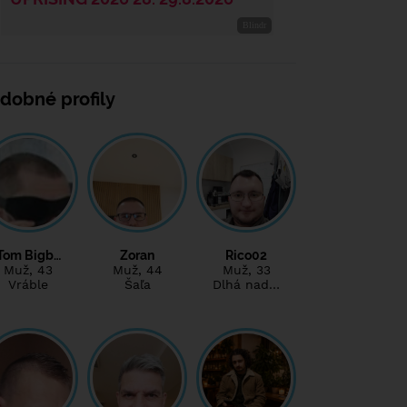
dobné profily
Tom Bigb…
Zoran
Rico02
Muž
, 43
Muž
, 44
Muž
, 33
Vráble
Šaľa
Dlhá nad…