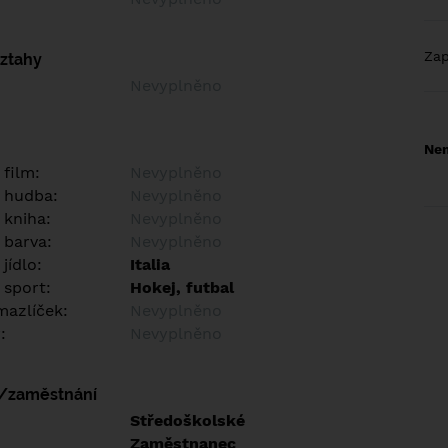
Za
vztahy
Nevyplněno
Nem
 film:
Nevyplněno
 hudba:
Nevyplněno
 kniha:
Nevyplněno
 barva:
Nevyplněno
jídlo:
Italia
 sport:
Hokej, futbal
azlíček:
Nevyplněno
:
Nevyplněno
í/zaměstnání
:
Středoškolské
:
Zaměstnanec