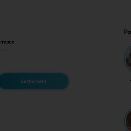
Po
formace
ěno
Seznámení