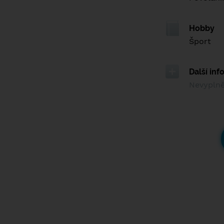
Hobby
Šport
Další in
Nevypln