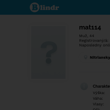
Poznej co je
pod maskou.
Seznamovací
sociální síť.
mat114
Muž, 44
Registrovaný/á:
Naposledny onli
Nitriansky
Charakter
Výška:
Váha:
Vlasy:
Oči: