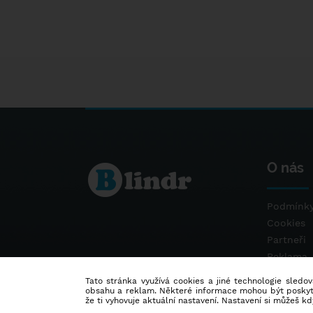
O nás
Podmínky
Cookies
Partneři
Reklama
Kontakt
Tato stránka využívá cookies a jiné technologie sledová
obsahu a reklam. Některé informace mohou být poskytnu
že ti vyhovuje aktuální nastavení. Nastavení si můžeš k