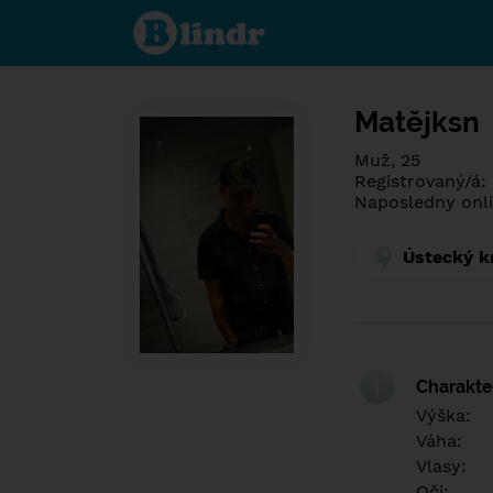
Poznej co je
pod maskou.
Seznamovací
sociální síť.
Matějksn
Muž, 25
Registrovaný/á:
Naposledny onli
Ústecký k
Charakter
Výška:
Váha:
Vlasy:
Oči: