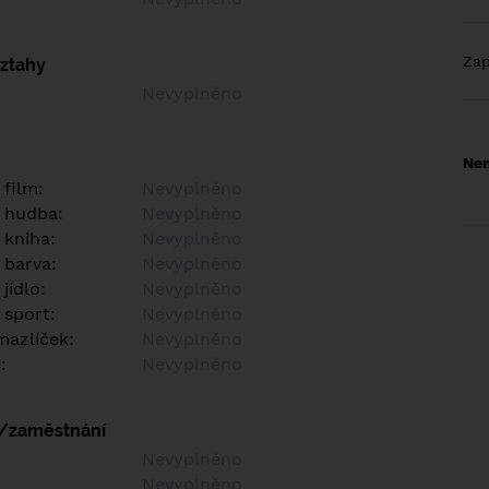
Za
vztahy
Nevyplněno
Nem
 film:
Nevyplněno
 hudba:
Nevyplněno
 kniha:
Nevyplněno
 barva:
Nevyplněno
jídlo:
Nevyplněno
 sport:
Nevyplněno
azlíček:
Nevyplněno
:
Nevyplněno
í/zaměstnání
:
Nevyplněno
:
Nevyplněno