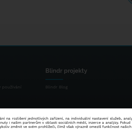
Blindr projekty
 používání
Blindr Blog
ní na rozlišení jednotlivých zařízení, na individuální nastavení služeb, ana
ty i našim partnerům v oblasti sociálních médií, inzerce a analýzy. Poku
dykoliv změnit ve svém prohlížeči, čímž však výrazně omezíš funkčnost našich