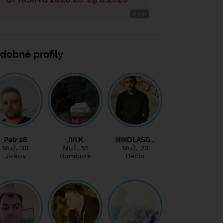
dobné profily
Petr 28
Jiří.K
NIKOLASG…
Muž
, 30
Muž
, 51
Muž
, 23
Jirkov
Rumburk
Děčín