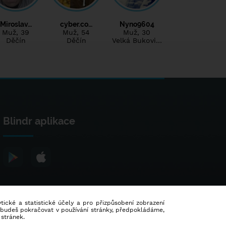
Miroslav…
cyber.co…
Nyno9604
Muž
, 39
Muž
, 54
Muž
, 30
Děčín
Děčín
Velká Bukovi…
Blindr aplikace
lytické a statistické účely a pro přizpůsobení zobrazení
d budeš pokračovat v používání stránky, předpokládáme,
 stránek.