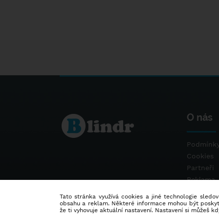
O nás
Podmínky
Cookies
Partneři
Reklama
Kontakt
Tato stránka využívá cookies a jiné technologie sledová
obsahu a reklam. Některé informace mohou být poskytnu
že ti vyhovuje aktuální nastavení. Nastavení si můžeš k