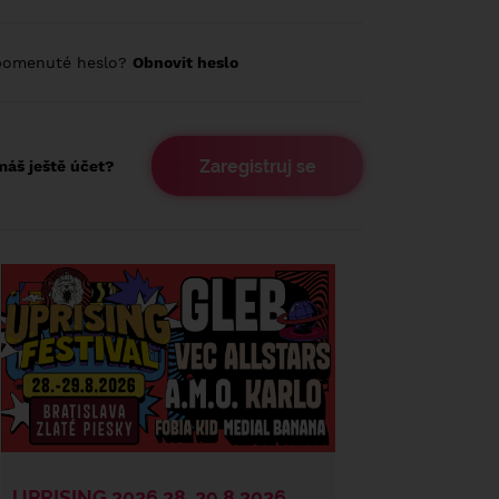
pomenuté heslo?
Obnovit heslo
Zaregistruj se
áš ještě účet?