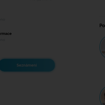
ěno
Po
formace
ěno
Seznámení