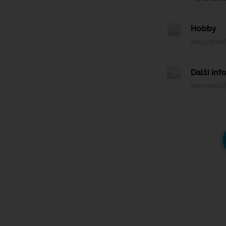
Hobby
Nevypln
Další in
Nevypln