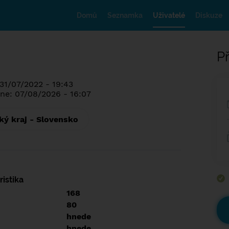
Domů
Seznamka
Uživatelé
Diskuze
Př
 31/07/2022 - 19:43
ne: 07/08/2026 - 16:07
ký kraj - Slovensko
istika
168
80
hnede
hnede