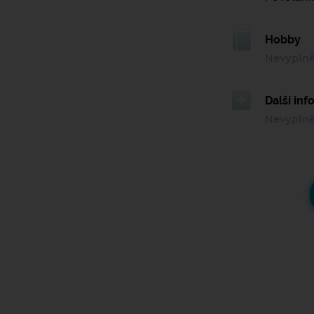
Hobby
Nevypln
Další in
Nevypln