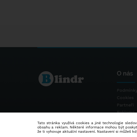
O nás
Podmínky
Cookies
Partneři
Reklama
Kontakt
Tato stránka využívá cookies a jiné technologie sledová
obsahu a reklam. Některé informace mohou být poskytnu
že ti vyhovuje aktuální nastavení. Nastavení si můžeš k