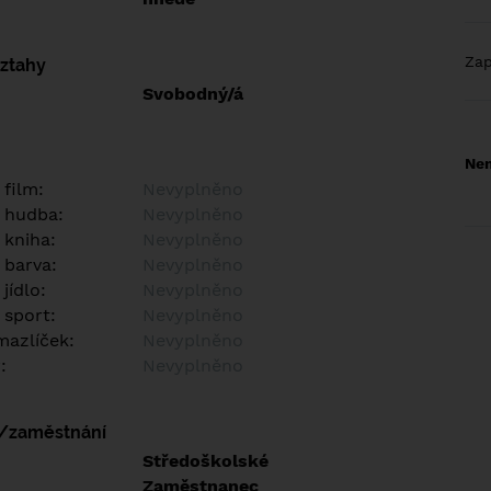
Za
vztahy
Svobodný/á
Nem
 film:
Nevyplněno
 hudba:
Nevyplněno
 kniha:
Nevyplněno
 barva:
Nevyplněno
jídlo:
Nevyplněno
 sport:
Nevyplněno
azlíček:
Nevyplněno
:
Nevyplněno
í/zaměstnání
:
Středoškolské
:
Zaměstnanec