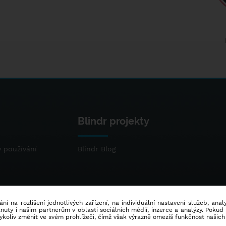
Blindr projekty
 používání
Blindr Blog
ní na rozlišení jednotlivých zařízení, na individuální nastavení služeb, ana
ty i našim partnerům v oblasti sociálních médií, inzerce a analýzy. Poku
dykoliv změnit ve svém prohlížeči, čímž však výrazně omezíš funkčnost našich