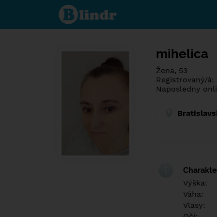
Poznej co je
pod maskou.
Seznamovací
sociální síť.
mihelica
Žena, 53
Registrovaný/á:
Naposledny onli
Bratislavs
Charakter
Výška:
Váha:
Vlasy:
Oči: