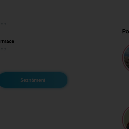
ěno
Po
formace
ěno
Seznámení