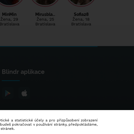
MinMin
Mirusbla…
Sofia28
Žena
, 29
Žena
, 25
Žena
, 18
Bratislava
Bratislava
Bratislava
Blindr aplikace
lytické a statistické účely a pro přizpůsobení zobrazení
d budeš pokračovat v používání stránky, předpokládáme,
 stránek.