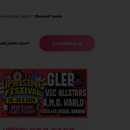
pomenuté heslo?
Obnovit heslo
Zaregistruj se
áš ještě účet?