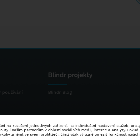
Blindr projekty
 používání
Blindr Blog
ní na rozlišení jednotlivých zařízení, na individuální nastavení služeb, ana
ty i našim partnerům v oblasti sociálních médií, inzerce a analýzy. Poku
dykoliv změnit ve svém prohlížeči, čímž však výrazně omezíš funkčnost našich