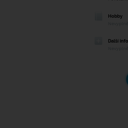
Hobby
Nevypln
Další in
Nevypln