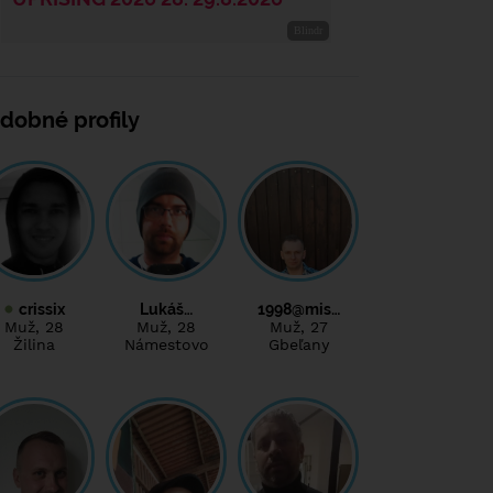
dobné profily
crissix
Lukáš…
1998@mis…
Muž
, 28
Muž
, 28
Muž
, 27
Žilina
Námestovo
Gbeľany