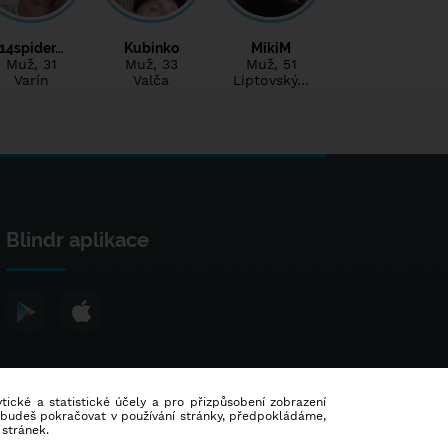
14spider…
Kubinko
MikiM
Muž
, 31
Muž
, 33
Muž
, 51
Varín
Valča
Liptovský…
Blindr aplikace
lytické a statistické účely a pro přizpůsobení zobrazení
d budeš pokračovat v používání stránky, předpokládáme,
 stránek.