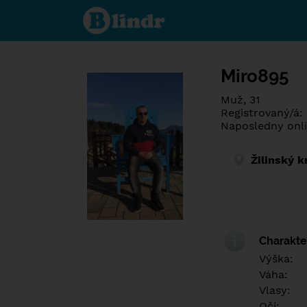
Poznej co je
pod maskou.
Seznamovací
sociální síť.
Miro895
Muž, 31
Registrovaný/á:
Naposledny onli
Žilinský k
Charakter
Výška:
Váha:
Vlasy:
Oči: