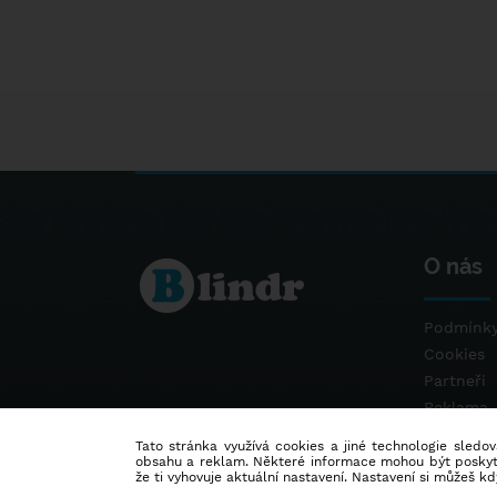
O nás
Podmínky
Cookies
Partneři
Reklama
Kontakt
Tato stránka využívá cookies a jiné technologie sledová
obsahu a reklam. Některé informace mohou být poskytnu
že ti vyhovuje aktuální nastavení. Nastavení si můžeš k