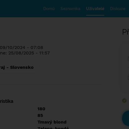
Domů
Seznamka
Uživatelé
Diskuze
Př
 09/10/2024 - 07:08
ne: 25/08/2025 - 11:57
raj - Slovensko
istika
180
85
Tmavý blond
Zeleno-hnedé