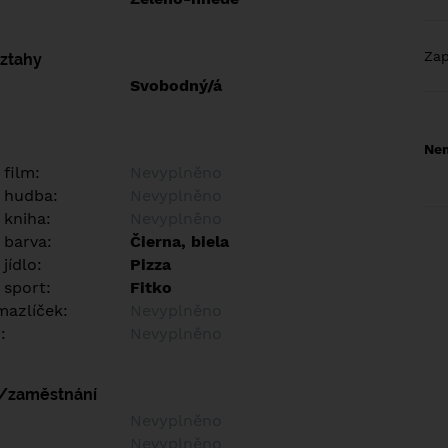
Za
vztahy
Svobodný/á
Nem
 film:
Nevyplněno
 hudba:
Nevyplněno
 kniha:
Nevyplněno
 barva:
Čierna, biela
jídlo:
Pizza
 sport:
Fitko
azlíček:
Nevyplněno
:
Nevyplněno
í/zaměstnání
:
Nevyplněno
:
Nevyplněno