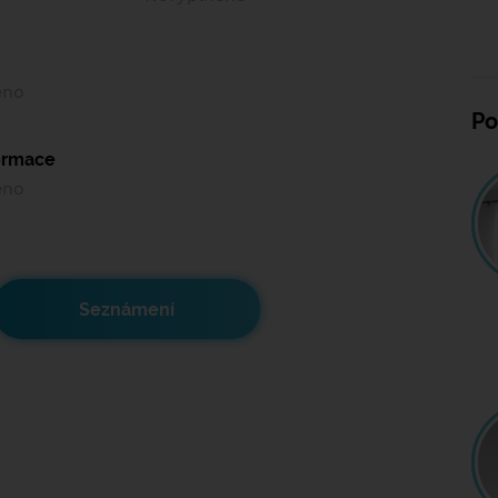
ěno
Po
formace
ěno
Seznámení