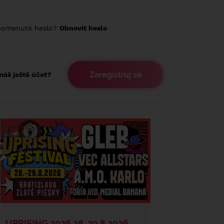
pomenuté heslo?
Obnovit heslo
Zaregistruj se
áš ještě účet?