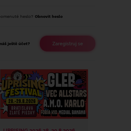
pomenuté heslo?
Obnovit heslo
Zaregistruj se
áš ještě účet?