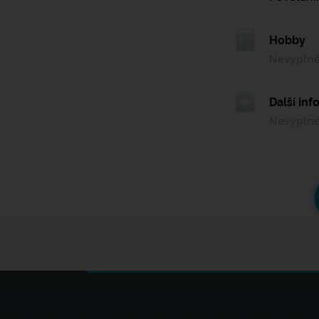
Hobby
Nevypln
Další in
Nevypln