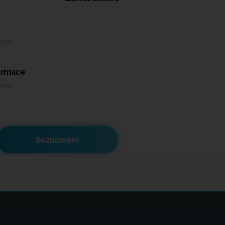
ěno
formace
ěno
Seznámení