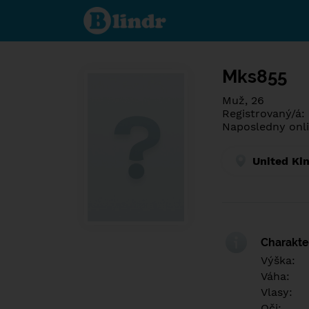
Poznej co je
pod maskou.
Seznamovací
sociální síť.
Mks855
Muž, 26
Registrovaný/á:
Naposledny onli
United Ki
Charakter
Výška:
Váha:
Vlasy:
Oči: