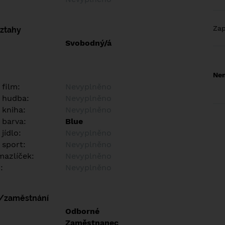
Za
vztahy
Svobodný/á
Nem
 film:
Nevyplněno
 hudba:
Nevyplněno
 kniha:
Nevyplněno
 barva:
Blue
jídlo:
Nevyplněno
 sport:
Nevyplněno
azlíček:
Nevyplněno
:
Nevyplněno
í/zaměstnání
:
Odborné
:
Zaměstnanec