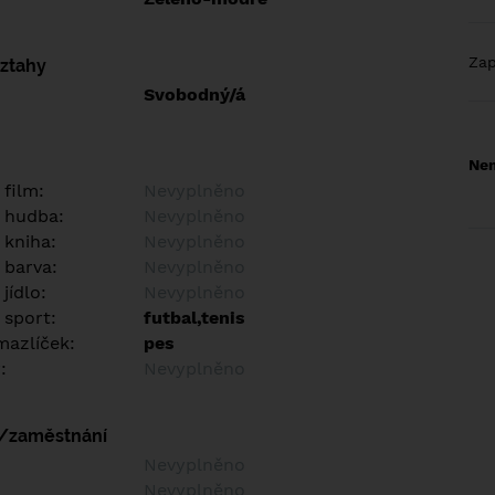
Za
vztahy
Svobodný/á
Nem
 film:
Nevyplněno
 hudba:
Nevyplněno
 kniha:
Nevyplněno
 barva:
Nevyplněno
jídlo:
Nevyplněno
 sport:
futbal,tenis
azlíček:
pes
:
Nevyplněno
í/zaměstnání
:
Nevyplněno
:
Nevyplněno