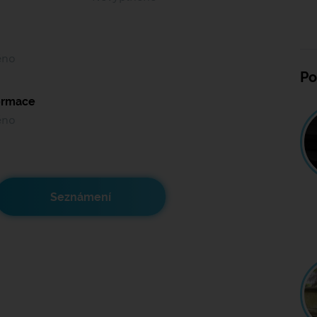
ěno
Po
formace
ěno
Seznámení