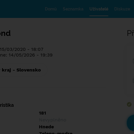
Domů
Seznamka
Uživatelé
Diskuze
ond
Př
 15/03/2020 - 18:07
ne: 14/05/2026 - 19:39
 kraj - Slovensko
istika
181
Nevyplněno
Hnede
Zeleno-modre