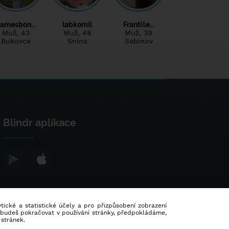
Jamesbon…
labkomil
Františe…
Muž
, 43
Muž
, 48
Muž
, 39
Bukovce
Snina
Sabinov
Blindr aplikace
lytické a statistické účely a pro přizpůsobení zobrazení
d budeš pokračovat v používání stránky, předpokládáme,
 stránek.