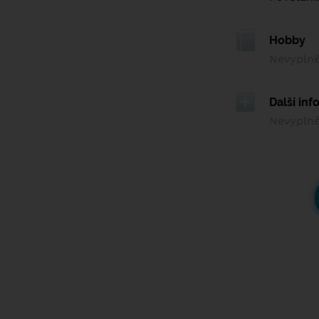
Hobby
Nevypln
Další in
Nevypln