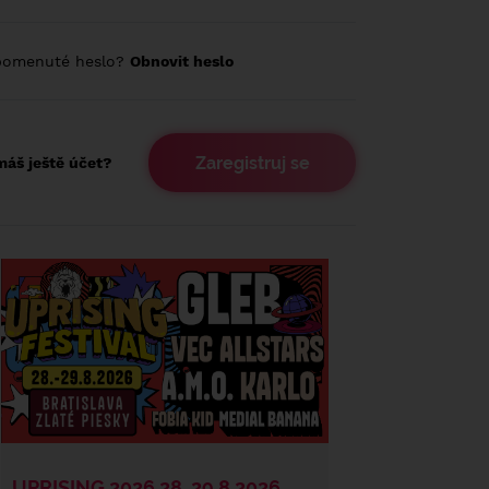
pomenuté heslo?
Obnovit heslo
Zaregistruj se
áš ještě účet?