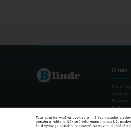
O nás
Podmínky
Cookies
Partneři
Reklama
Kontakt
Tato stránka využívá cookies a jiné technologie sledová
obsahu a reklam. Některé informace mohou být poskytnu
že ti vyhovuje aktuální nastavení. Nastavení si můžeš k