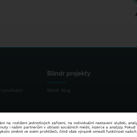
Blindr projekty
 používání
Blindr Blog
ní na rozlišení jednotlivých zařízení, na individuální nastavení služeb, ana
ty i našim partnerům v oblasti sociálních médií, inzerce a analýzy. Poku
dykoliv změnit ve svém prohlížeči, čímž však výrazně omezíš funkčnost našich