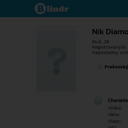
Poznej co je
pod maskou.
Seznamovací
sociální síť.
Nik Diam
Muž, 28
Registrovaný/á:
Naposledny onli
Prešovský
Charakter
Výška:
Váha:
Vlasy:
Oči: