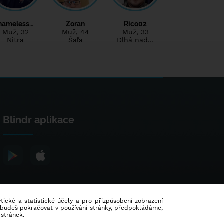
nameless…
Zoran
Rico02
Muž
, 32
Muž
, 44
Muž
, 33
Nitra
Šaľa
Dlhá nad…
Blindr aplikace
lytické a statistické účely a pro přizpůsobení zobrazení
d budeš pokračovat v používání stránky, předpokládáme,
 stránek.