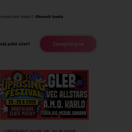
pomenuté heslo?
Obnovit heslo
Zaregistruj se
áš ještě účet?