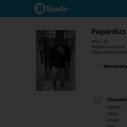
Poznej co je
pod maskou.
Seznamovací
sociální síť.
Pepan621
Muž, 32
Registrovaný/á: 
Naposledny onli
Nitriansky
Charakter
Výška:
Váha:
Vlasy:
Oči: