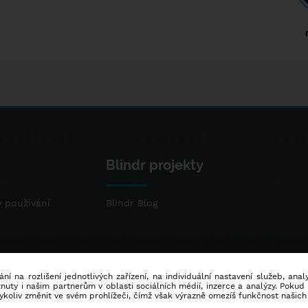
Blindr projekty
 používání
Blindr Blog
ní na rozlišení jednotlivých zařízení, na individuální nastavení služeb, ana
ty i našim partnerům v oblasti sociálních médií, inzerce a analýzy. Poku
dykoliv změnit ve svém prohlížeči, čímž však výrazně omezíš funkčnost našich