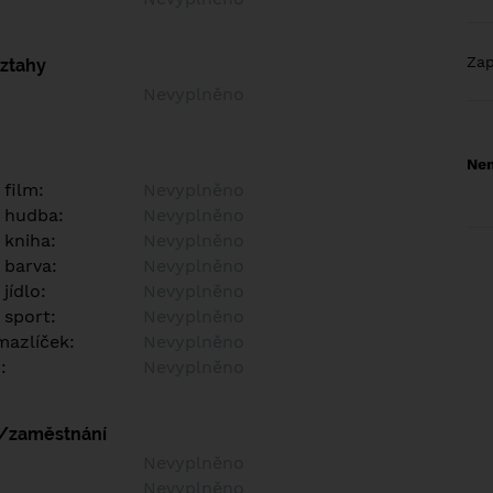
Za
vztahy
Nevyplněno
Nem
 film:
Nevyplněno
 hudba:
Nevyplněno
 kniha:
Nevyplněno
 barva:
Nevyplněno
jídlo:
Nevyplněno
 sport:
Nevyplněno
azlíček:
Nevyplněno
:
Nevyplněno
í/zaměstnání
:
Nevyplněno
:
Nevyplněno