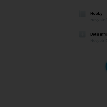
Hobby
Nevypln
Další in
Nevypln