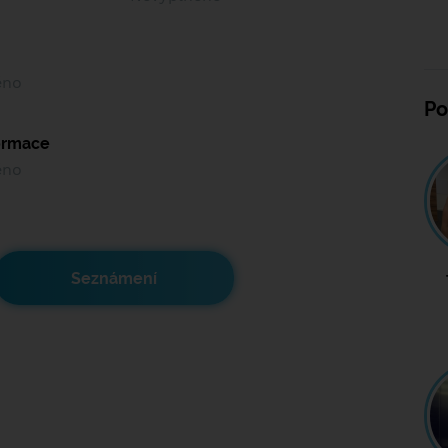
ěno
Po
formace
ěno
Seznámení