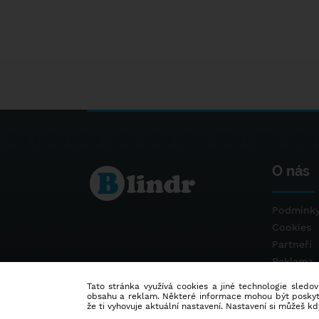
O nás
Podmínky
Cookies
Partneři
Reklama
Kontakt
Tato stránka využívá cookies a jiné technologie sledová
obsahu a reklam. Některé informace mohou být poskytnu
že ti vyhovuje aktuální nastavení. Nastavení si můžeš k