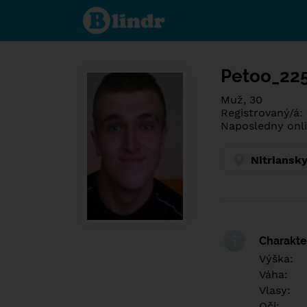
Poznej co je
pod maskou.
Seznamovací
sociální síť.
Petoo_22
Muž, 30
Registrovaný/á:
Naposledny onli
Nitriansky
Charakter
Výška:
Váha:
Vlasy:
Oči: