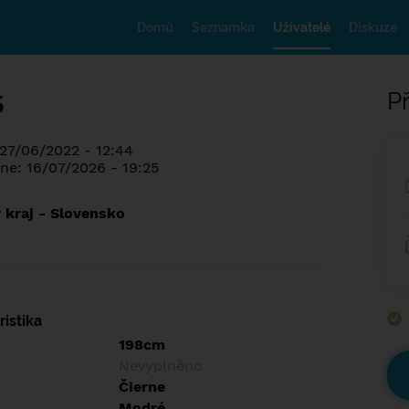
Domů
Seznamka
Uživatelé
Diskuze
5
Př
 27/06/2022 - 12:44
ne: 16/07/2026 - 19:25
 kraj - Slovensko
istika
198cm
Nevyplněno
Čierne
Modré