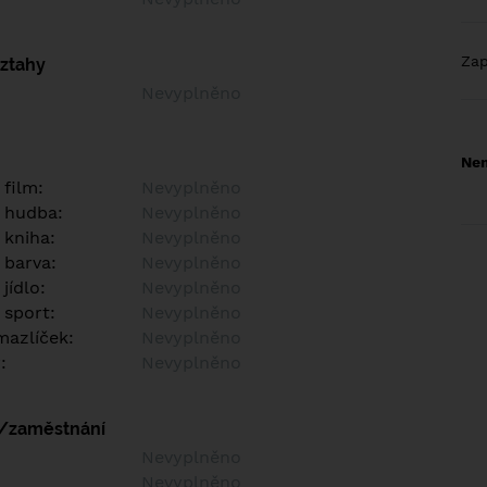
Za
vztahy
Nevyplněno
Nem
 film:
Nevyplněno
 hudba:
Nevyplněno
 kniha:
Nevyplněno
 barva:
Nevyplněno
jídlo:
Nevyplněno
 sport:
Nevyplněno
azlíček:
Nevyplněno
:
Nevyplněno
í/zaměstnání
:
Nevyplněno
:
Nevyplněno