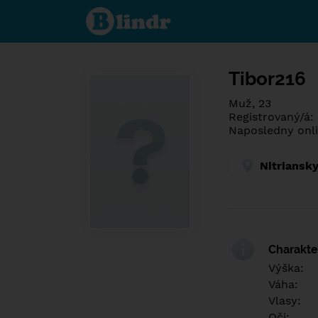
Poznej co je
pod maskou.
Seznamovací
sociální síť.
Tibor216
Muž, 23
Registrovaný/á:
Naposledny onli
Nitriansky
Charakter
Výška:
Váha:
Vlasy:
Oči: