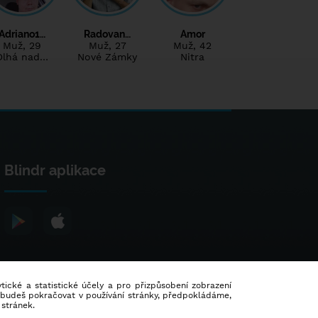
Adriano1…
Radovan…
Amor
Muž
, 29
Muž
, 27
Muž
, 42
Dlhá nad…
Nové Zámky
Nitra
Blindr aplikace
lytické a statistické účely a pro přizpůsobení zobrazení
d budeš pokračovat v používání stránky, předpokládáme,
 stránek.