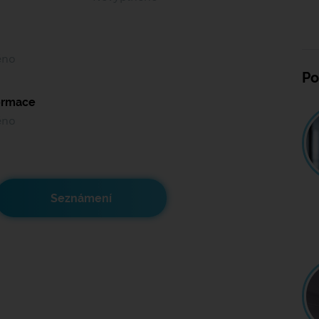
ěno
Po
formace
ěno
Seznámení