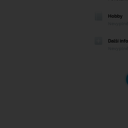
Hobby
Nevypln
Další in
Nevypln