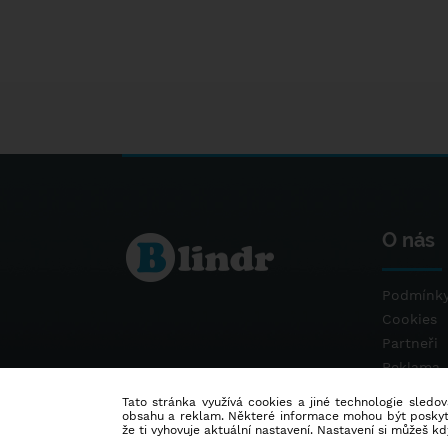
O nás
Podmínky
Cookies
Partneři
Reklama
Kontakt
Tato stránka využívá cookies a jiné technologie sledová
obsahu a reklam. Některé informace mohou být poskytnu
že ti vyhovuje aktuální nastavení. Nastavení si můžeš k