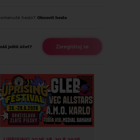
pomenuté heslo?
Obnovit heslo
Zaregistruj se
áš ještě účet?