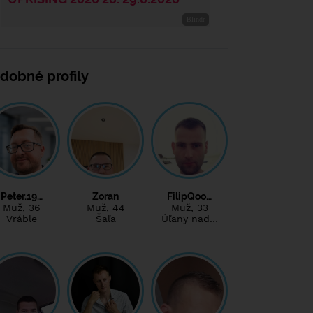
dobné profily
Peter.19…
Zoran
FilipQoo…
Muž
, 36
Muž
, 44
Muž
, 33
Vráble
Šaľa
Úľany nad…