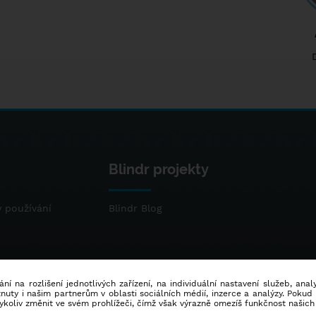
Blindr projekty
 používání
Blindr Blog
ní na rozlišení jednotlivých zařízení, na individuální nastavení služeb, ana
ty i našim partnerům v oblasti sociálních médií, inzerce a analýzy. Poku
dykoliv změnit ve svém prohlížeči, čímž však výrazně omezíš funkčnost našich