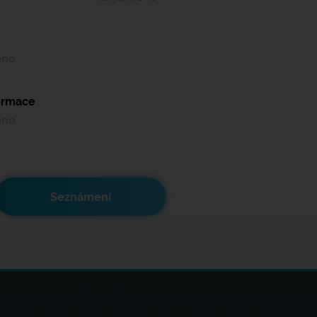
ěno
formace
ěno
Seznámení