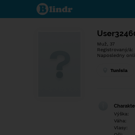
Poznej co je
pod maskou.
Seznamovací
sociální síť.
User3246
Muž, 37
Registrovaný/á:
Naposledny onli
Tunisia
Charakter
Výška:
Váha:
Vlasy:
Oči: