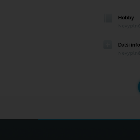
Hobby
Nevypln
Další in
Nevypln