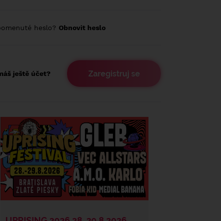
pomenuté heslo?
Obnovit heslo
Zaregistruj se
áš ještě účet?