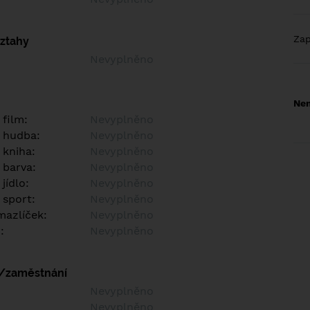
Za
vztahy
Nevyplněno
Nem
 film:
Nevyplněno
 hudba:
Nevyplněno
 kniha:
Nevyplněno
 barva:
Nevyplněno
jídlo:
Nevyplněno
 sport:
Nevyplněno
azlíček:
Nevyplněno
:
Nevyplněno
í/zaměstnání
:
Nevyplněno
:
Nevyplněno