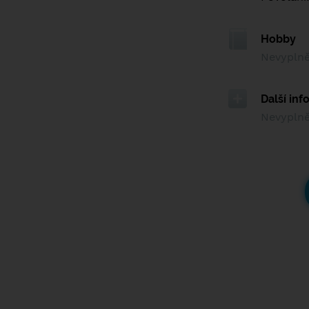
Hobby
Nevypln
Další in
Nevypln