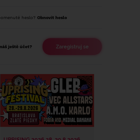
pomenuté heslo?
Obnovit heslo
Zaregistruj se
áš ještě účet?