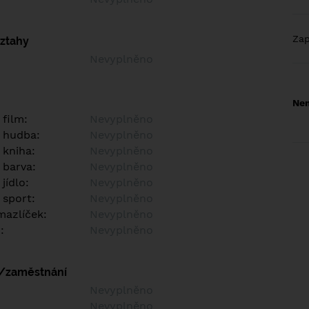
Za
vztahy
Nevyplněno
Nem
 film:
Nevyplněno
 hudba:
Nevyplněno
 kniha:
Nevyplněno
 barva:
Nevyplněno
jídlo:
Nevyplněno
 sport:
Nevyplněno
azlíček:
Nevyplněno
:
Nevyplněno
í/zaměstnání
:
Nevyplněno
:
Nevyplněno