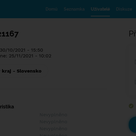
Domů
Seznamka
Uživatelé
Diskuze
21167
Př
 30/10/2021 - 15:50
ne: 25/11/2021 - 10:02
 kraj - Slovensko
istika
Nevyplněno
Nevyplněno
Nevyplněno
Nevyplněno