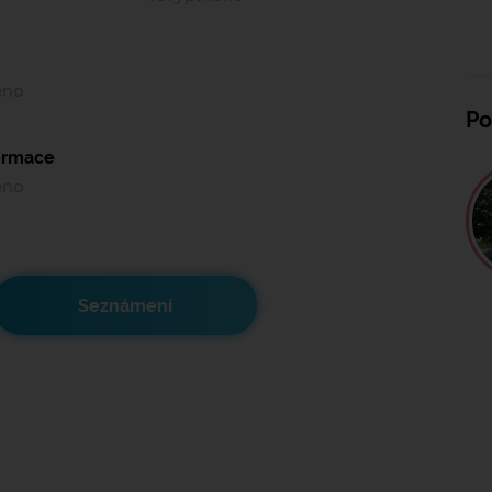
ěno
Po
formace
ěno
Seznámení