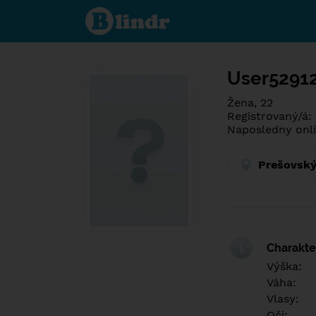
Poznej co je
pod maskou.
Seznamovací
sociální síť.
User5291
Žena, 22
Registrovaný/á:
Naposledny onli
Prešovský
Charakter
Výška:
Váha:
Vlasy:
Oči: