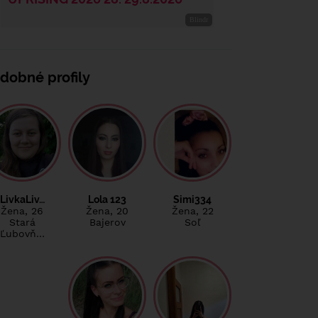
dobné profily
LivkaLiv…
Lola 123
Simi334
Žena
, 26
Žena
, 20
Žena
, 22
Stará
Bajerov
Soľ
Ľubovň…