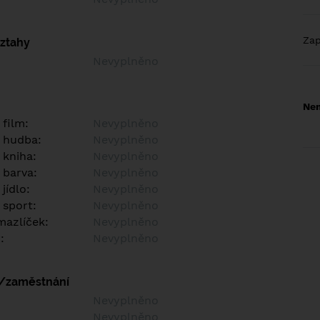
Za
vztahy
Nevyplněno
Nem
 film:
Nevyplněno
 hudba:
Nevyplněno
 kniha:
Nevyplněno
 barva:
Nevyplněno
jídlo:
Nevyplněno
 sport:
Nevyplněno
azlíček:
Nevyplněno
:
Nevyplněno
í/zaměstnání
:
Nevyplněno
:
Nevyplněno