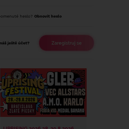
pomenuté heslo?
Obnovit heslo
Zaregistruj se
áš ještě účet?