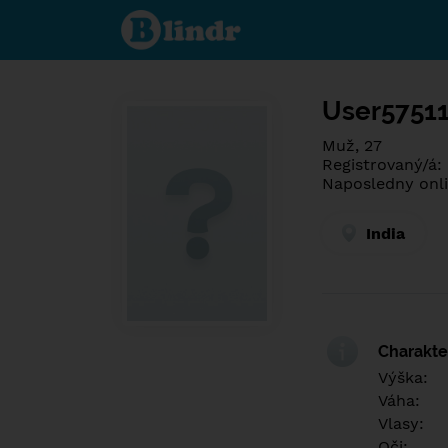
Poznej co je
pod maskou.
Seznamovací
sociální síť.
User5751
Muž, 27
Registrovaný/á:
Naposledny onli
India
Charakter
Výška:
Váha:
Vlasy:
Oči: