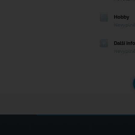
Hobby
Nevypln
Další in
Nevypln