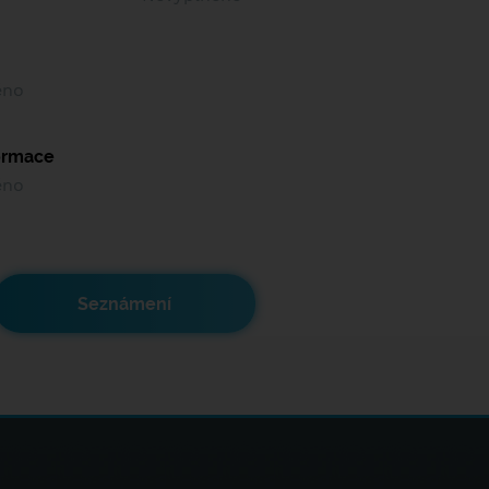
ěno
formace
ěno
Seznámení