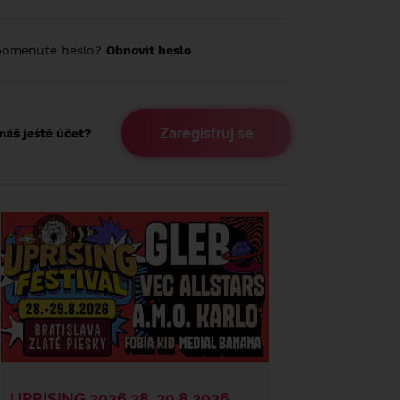
pomenuté heslo?
Obnovit heslo
Zaregistruj se
áš ještě účet?