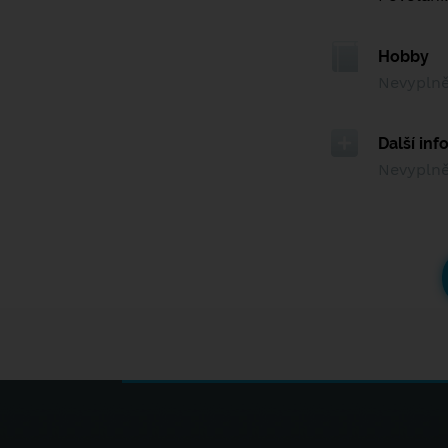
Hobby
Nevypln
Další in
Nevypln