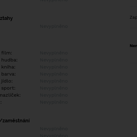
Za
vztahy
Nevyplněno
Nem
 film:
Nevyplněno
 hudba:
Nevyplněno
 kniha:
Nevyplněno
 barva:
Nevyplněno
jídlo:
Nevyplněno
 sport:
Nevyplněno
azlíček:
Nevyplněno
:
Nevyplněno
í/zaměstnání
:
Nevyplněno
:
Nevyplněno