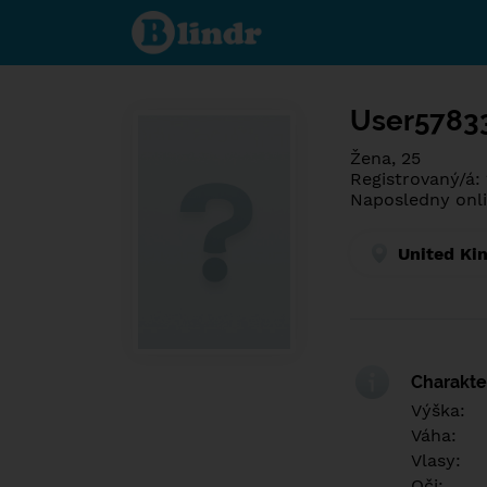
Poznej co je
pod maskou.
Seznamovací
sociální síť.
User5783
Žena, 25
Registrovaný/á:
Naposledny onli
United Ki
Charakter
Výška:
Váha:
Vlasy:
Oči: