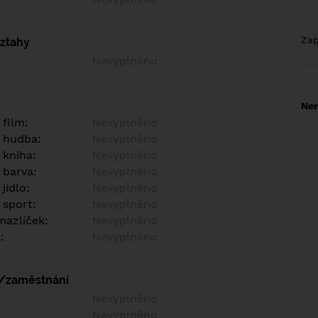
Za
vztahy
Nevyplněno
Nem
 film:
Nevyplněno
 hudba:
Nevyplněno
 kniha:
Nevyplněno
 barva:
Nevyplněno
jídlo:
Nevyplněno
 sport:
Nevyplněno
azlíček:
Nevyplněno
:
Nevyplněno
í/zaměstnání
:
Nevyplněno
:
Nevyplněno