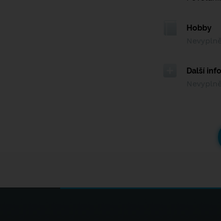
Hobby
Nevypln
Další in
Nevypln