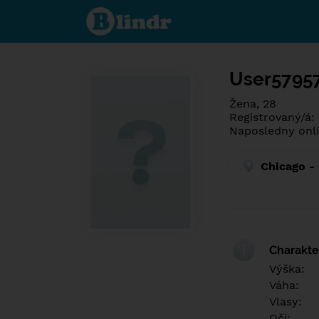
Poznej co je
pod maskou.
Seznamovací
sociální síť.
User5795
Žena, 28
Registrovaný/á:
Naposledny onli
Chicago -
Charakter
Výška:
Váha:
Vlasy:
Oči: