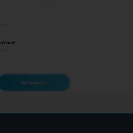
ěno
formace
ěno
Seznámení