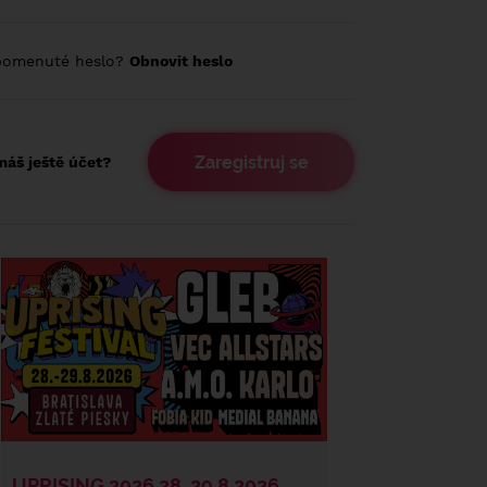
pomenuté heslo?
Obnovit heslo
Zaregistruj se
áš ještě účet?