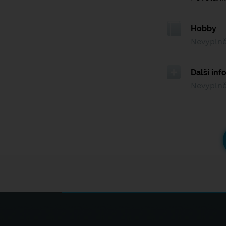
Hobby
Nevypln
Další in
Nevypln