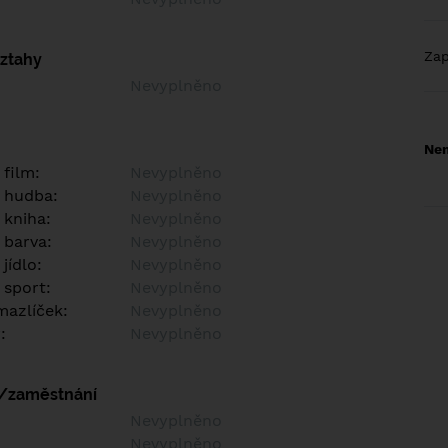
Za
vztahy
Nevyplněno
Nem
 film:
Nevyplněno
 hudba:
Nevyplněno
 kniha:
Nevyplněno
 barva:
Nevyplněno
jídlo:
Nevyplněno
 sport:
Nevyplněno
azlíček:
Nevyplněno
:
Nevyplněno
í/zaměstnání
:
Nevyplněno
:
Nevyplněno