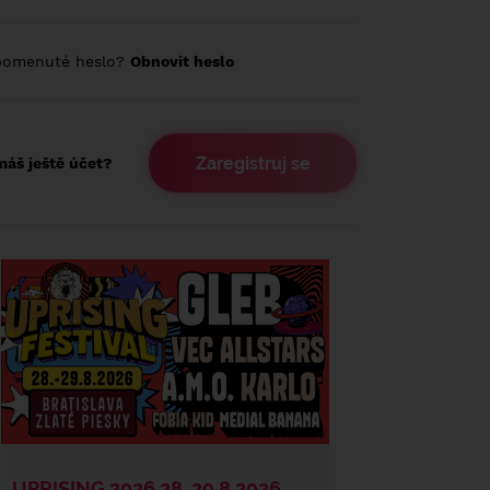
pomenuté heslo?
Obnovit heslo
Zaregistruj se
áš ještě účet?