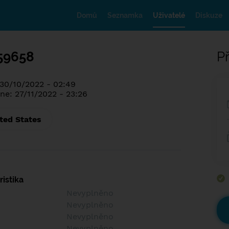
Domů
Seznamka
Uživatelé
Diskuze
59658
Př
 30/10/2022 - 02:49
ne: 27/11/2022 - 23:26
ted States
istika
Nevyplněno
Nevyplněno
Nevyplněno
Nevyplněno