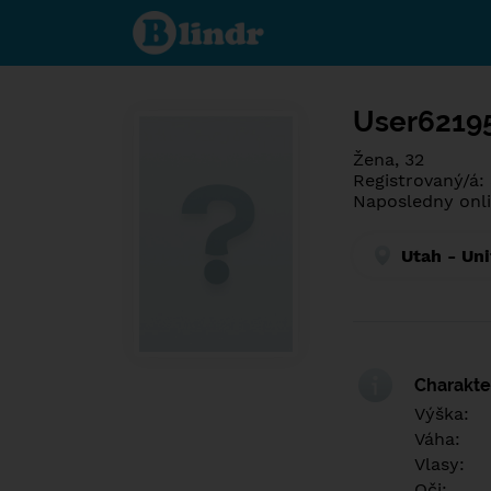
Poznej co je
pod maskou.
Seznamovací
sociální síť.
User6219
Žena, 32
Registrovaný/á:
Naposledny onli
Utah - Uni
Charakter
Výška:
Váha:
Vlasy:
Oči: