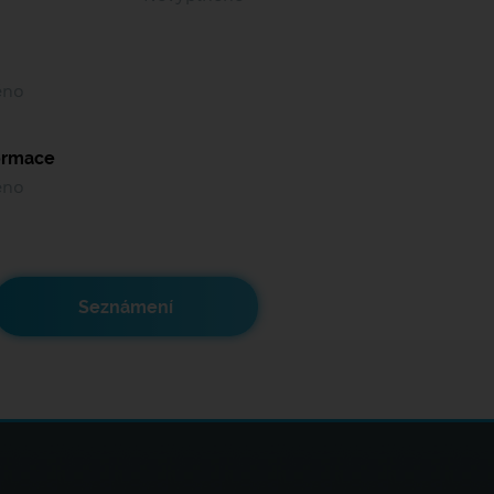
ěno
formace
ěno
Seznámení