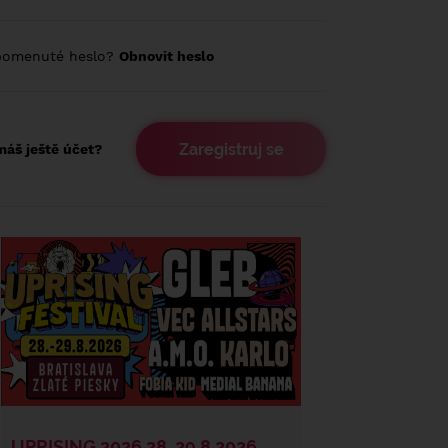
pomenuté heslo?
Obnovit heslo
Zaregistruj se
áš ještě účet?