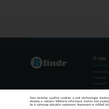
O nás
Podmínky
Cookies
Partneři
Reklama
Kontakt
Tato stránka využívá cookies a jiné technologie sledová
obsahu a reklam. Některé informace mohou být poskytnu
že ti vyhovuje aktuální nastavení. Nastavení si můžeš k