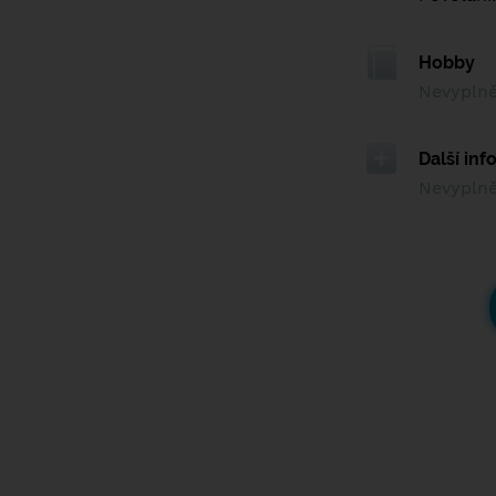
Hobby
Nevypln
Další in
Nevypln