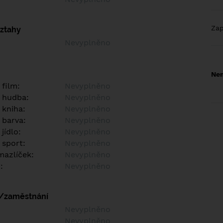
Za
vztahy
Nevyplněno
Nem
 film:
Nevyplněno
 hudba:
Nevyplněno
 kniha:
Nevyplněno
 barva:
Nevyplněno
jídlo:
Nevyplněno
 sport:
Nevyplněno
azlíček:
Nevyplněno
:
Nevyplněno
í/zaměstnání
:
Nevyplněno
:
Nevyplněno