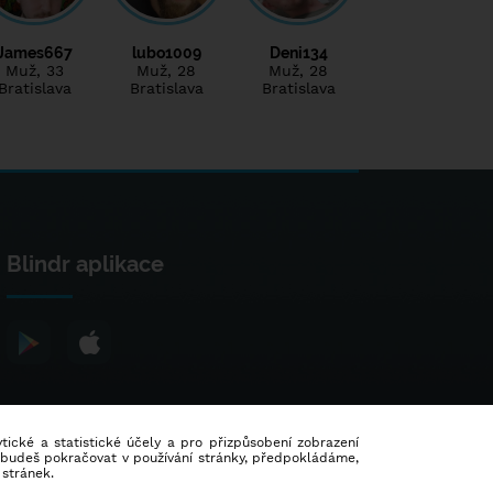
James667
lubo1009
Deni134
Muž
, 33
Muž
, 28
Muž
, 28
Bratislava
Bratislava
Bratislava
Blindr aplikace
lytické a statistické účely a pro přizpůsobení zobrazení
d budeš pokračovat v používání stránky, předpokládáme,
 stránek.