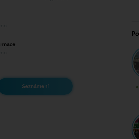
ěno
Po
formace
ěno
Seznámení