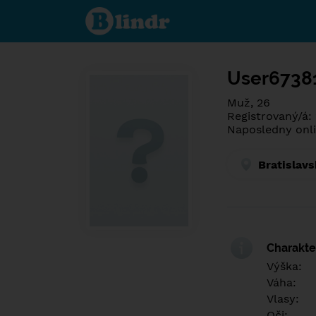
Poznej co je
pod maskou.
Seznamovací
sociální síť.
User6738
Muž, 26
Registrovaný/á: 
Naposledny onli
Bratislavs
Charakter
Výška:
Váha:
Vlasy:
Oči: