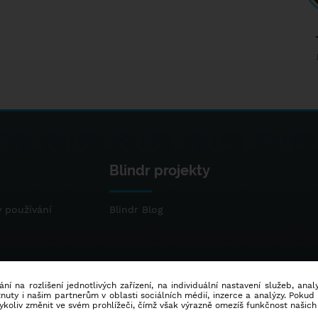
Blindr projekty
 používání
Blindr Blog
ní na rozlišení jednotlivých zařízení, na individuální nastavení služeb, ana
ty i našim partnerům v oblasti sociálních médií, inzerce a analýzy. Poku
dykoliv změnit ve svém prohlížeči, čímž však výrazně omezíš funkčnost našich