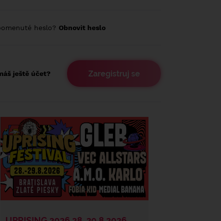
pomenuté heslo?
Obnovit heslo
Zaregistruj se
áš ještě účet?