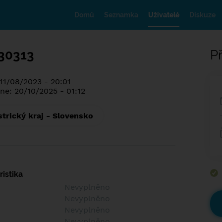
Domů
Seznamka
Uživatelé
Diskuze
30313
Př
 11/08/2023 - 20:01
ne: 20/10/2025 - 01:12
trický kraj - Slovensko
istika
Nevyplněno
Nevyplněno
Nevyplněno
Nevyplněno