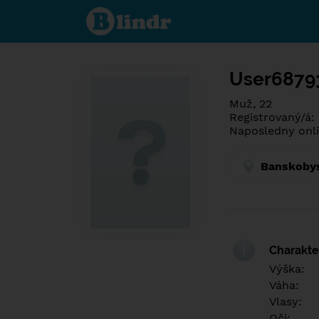
Poznej co je
pod maskou.
Seznamovací
sociální síť.
User6879
Muž, 22
Registrovaný/á:
Naposledny onli
Banskobys
Charakter
Výška:
Váha:
Vlasy:
Oči: