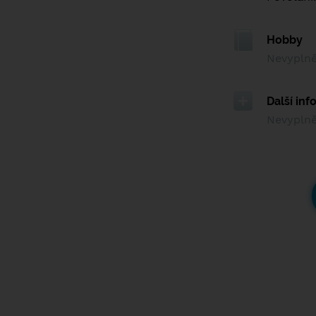
Hobby
Nevypln
Další in
Nevypln