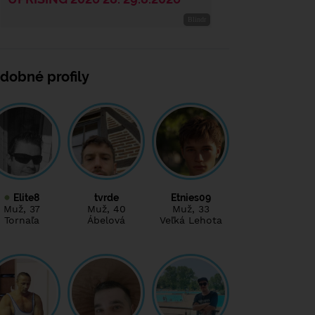
dobné profily
Elite8
tvrde
Etnies09
Muž
, 37
Muž
, 40
Muž
, 33
Tornaľa
Ábelová
Veľká Lehota