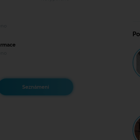
ěno
Po
formace
ěno
Seznámení