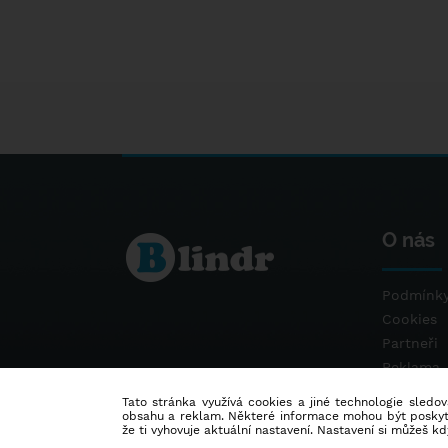
O nás
Podmínky
Cookies
Partneři
Reklama
Kontakt
Tato stránka využívá cookies a jiné technologie sledová
obsahu a reklam. Některé informace mohou být poskytnu
že ti vyhovuje aktuální nastavení. Nastavení si můžeš k