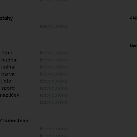
Za
vztahy
Nevyplněno
Nem
 film:
Nevyplněno
 hudba:
Nevyplněno
 kniha:
Nevyplněno
 barva:
Nevyplněno
jídlo:
Nevyplněno
 sport:
Nevyplněno
azlíček:
Nevyplněno
:
Nevyplněno
í/zaměstnání
:
Nevyplněno
:
Nevyplněno