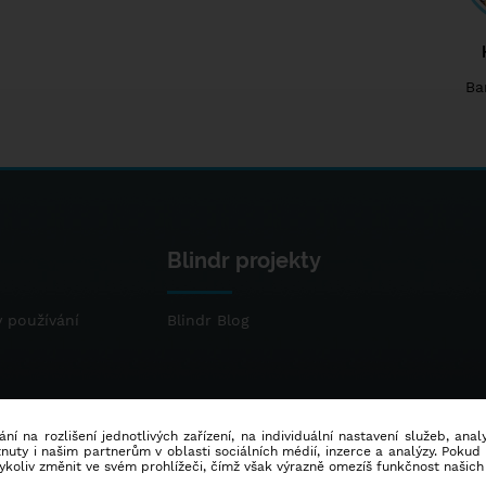
Ba
Blindr projekty
 používání
Blindr Blog
ní na rozlišení jednotlivých zařízení, na individuální nastavení služeb, ana
ty i našim partnerům v oblasti sociálních médií, inzerce a analýzy. Poku
dykoliv změnit ve svém prohlížeči, čímž však výrazně omezíš funkčnost našich