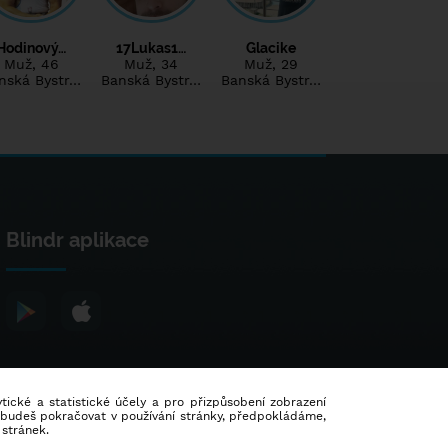
Hodinový…
17Lukas1…
Glacike
Muž
, 46
Muž
, 34
Muž
, 29
nská Bystr…
Banská Bystr…
Banská Bystr…
Blindr aplikace
lytické a statistické účely a pro přizpůsobení zobrazení
d budeš pokračovat v používání stránky, předpokládáme,
 stránek.