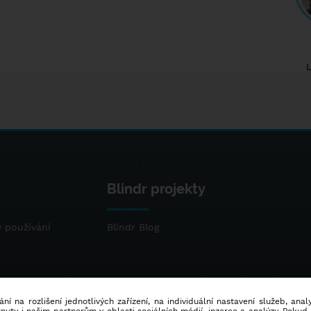
Blindr projekty
 používání
Blindr Blog
ní na rozlišení jednotlivých zařízení, na individuální nastavení služeb, ana