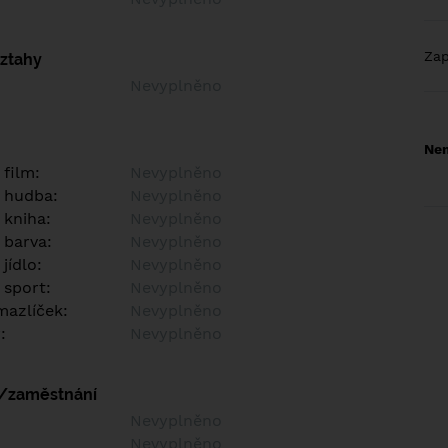
Za
vztahy
Nevyplněno
Nem
 film:
Nevyplněno
 hudba:
Nevyplněno
 kniha:
Nevyplněno
 barva:
Nevyplněno
jídlo:
Nevyplněno
 sport:
Nevyplněno
azlíček:
Nevyplněno
:
Nevyplněno
í/zaměstnání
:
Nevyplněno
:
Nevyplněno