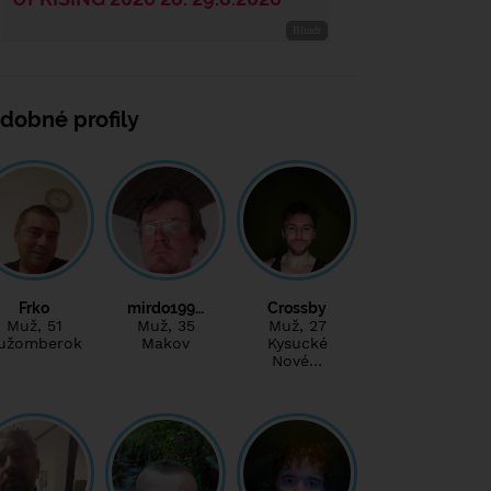
dobné profily
Frko
mirdo199…
Crossby
Muž
, 51
Muž
, 35
Muž
, 27
užomberok
Makov
Kysucké
Nové…