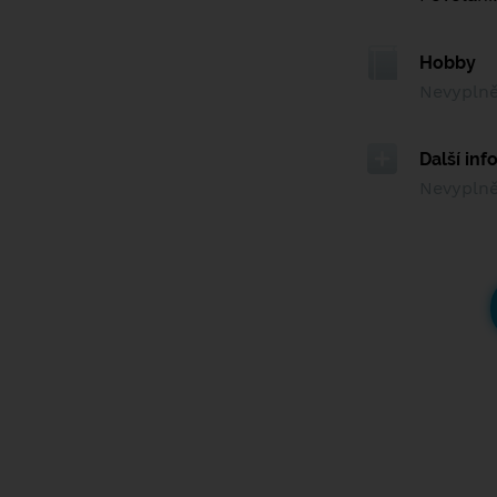
Hobby
Nevypln
Další in
Nevypln