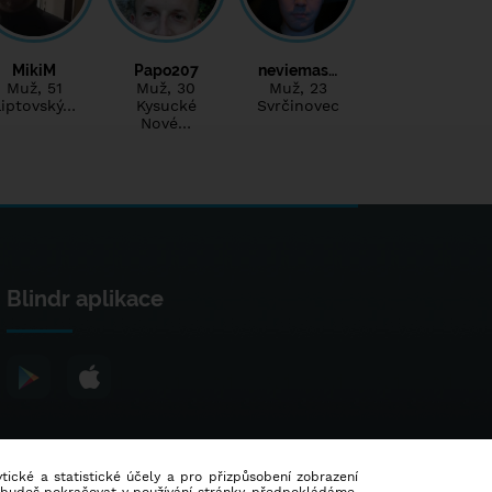
MikiM
Papo207
neviemas…
Muž
, 51
Muž
, 30
Muž
, 23
Liptovský…
Kysucké
Svrčinovec
Nové…
Blindr aplikace
lytické a statistické účely a pro přizpůsobení zobrazení