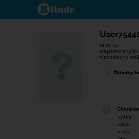
Poznej co je
pod maskou.
Seznamovací
sociální síť.
User7544
Muž, 23
Registrovaný/á:
Naposledny onli
Žilinský k
Charakter
Výška:
Váha:
Vlasy:
Oči: