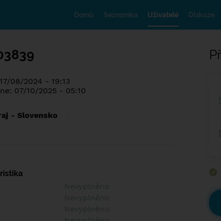
Domů
Seznamka
Uživatelé
Diskuze
03839
Př
 17/08/2024 - 19:13
ne: 07/10/2025 - 05:10
raj - Slovensko
istika
Nevyplněno
Nevyplněno
Nevyplněno
Nevyplněno