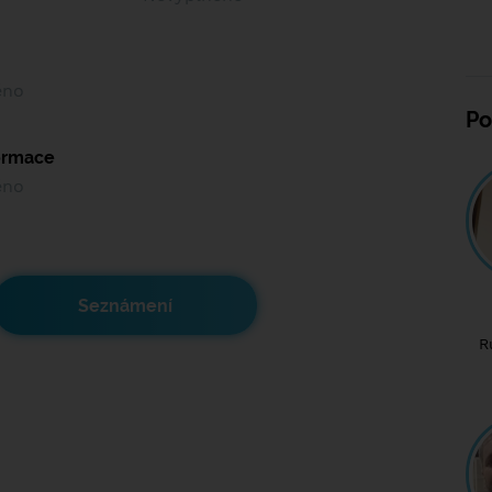
ěno
Po
formace
ěno
Seznámení
R