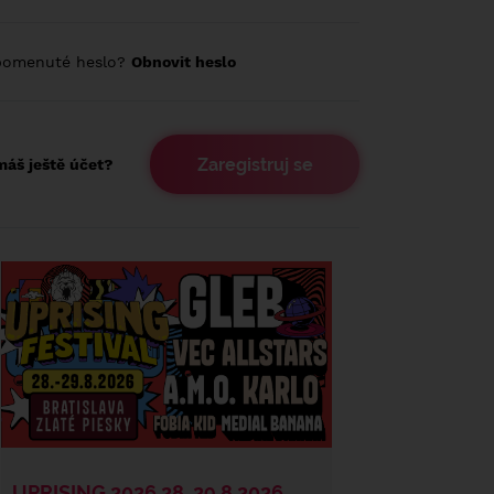
pomenuté heslo?
Obnovit heslo
Zaregistruj se
áš ještě účet?