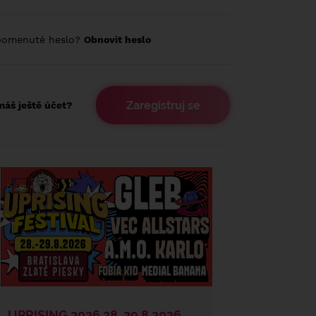
pomenuté heslo?
Obnovit heslo
Zaregistruj se
áš ještě účet?