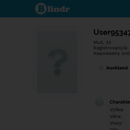
Poznej co je
pod maskou.
Seznamovací
sociální síť.
User9534
Muž, 33
Registrovaný/á:
Naposledny onli
Auckland 
Charakter
Výška:
Váha:
Vlasy:
Oči: