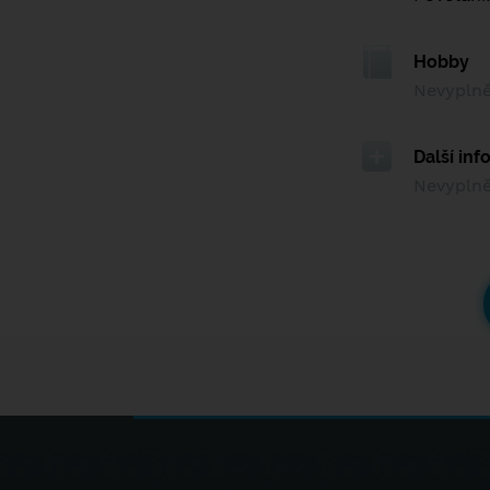
Hobby
Nevypln
Další in
Nevypln