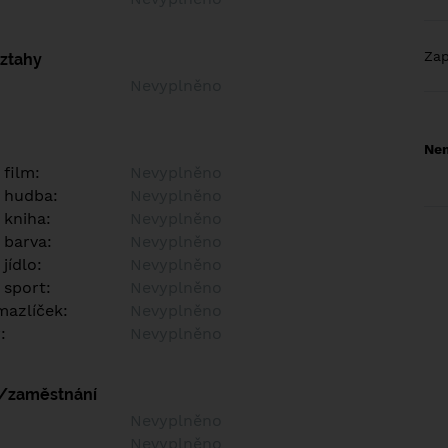
Za
vztahy
Nevyplněno
Nem
 film:
Nevyplněno
 hudba:
Nevyplněno
 kniha:
Nevyplněno
 barva:
Nevyplněno
jídlo:
Nevyplněno
 sport:
Nevyplněno
azlíček:
Nevyplněno
:
Nevyplněno
í/zaměstnání
:
Nevyplněno
:
Nevyplněno