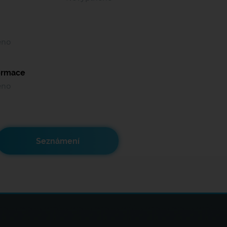
ěno
formace
ěno
Seznámení