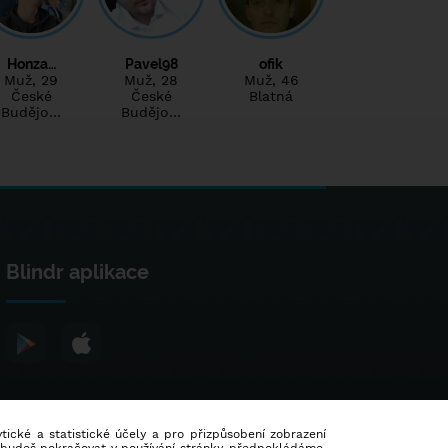
Honza…
Pavel98
ofik
Muž
, 29
Muž
, 28
Muž
, 46
České
České
Blatná
Budějo…
Budějo…
Blindr aplikace
lytické a statistické účely a pro přizpůsobení zobrazení