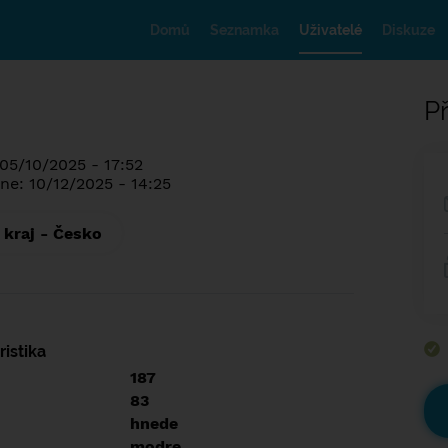
Domů
Seznamka
Uživatelé
Diskuze
Př
 05/10/2025 - 17:52
ne: 10/12/2025 - 14:25
 kraj - Česko
istika
187
83
hnede
modre