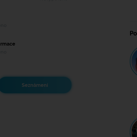
ěno
Po
formace
ěno
Seznámení