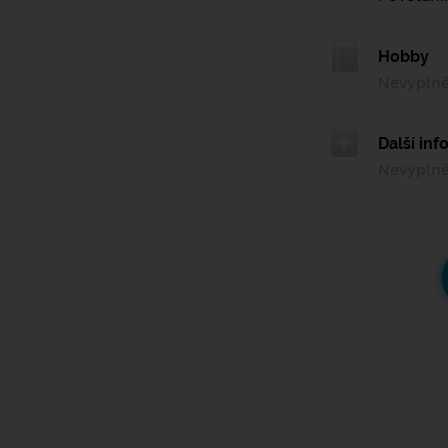
Hobby
Nevypln
Další in
Nevypln