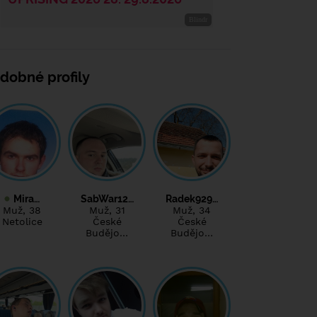
dobné profily
Mira…
SabWar12…
Radek929…
Muž
, 38
Muž
, 31
Muž
, 34
Netolice
České
České
Budějo…
Budějo…