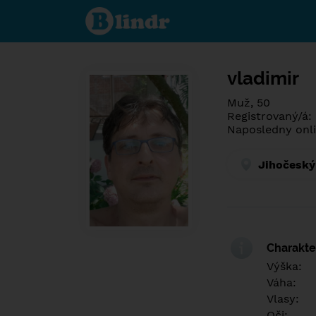
Poznej co je
pod maskou.
Seznamovací
sociální síť.
vladimir
Muž, 50
Registrovaný/á:
Naposledny onli
Jihočeský
Charakter
Výška:
Váha:
Vlasy:
Oči: