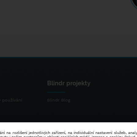
Blindr projekty
 používání
Blindr Blog
ní na rozlišení jednotlivých zařízení, na individuální nastavení služeb, ana