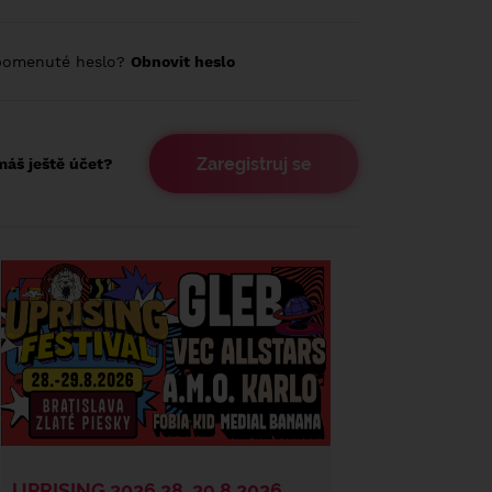
pomenuté heslo?
Obnovit heslo
Zaregistruj se
áš ještě účet?