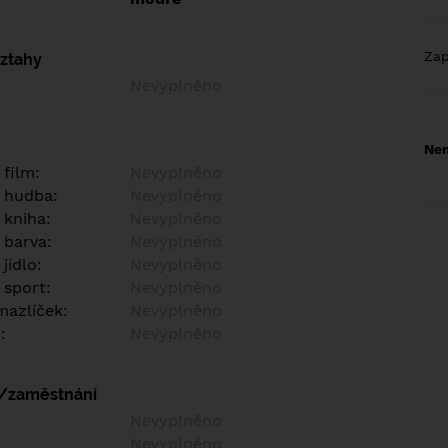
Za
vztahy
Nevyplněno
Nem
 film:
Nevyplněno
 hudba:
Nevyplněno
 kniha:
Nevyplněno
 barva:
Nevyplněno
jídlo:
Nevyplněno
 sport:
Nevyplněno
azlíček:
Nevyplněno
:
Nevyplněno
í/zaměstnání
:
Nevyplněno
:
Nevyplněno