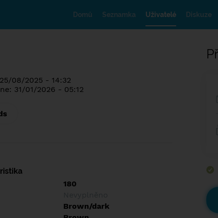
Domů
Seznamka
Uživatelé
Diskuze
Př
 25/08/2025 - 14:32
ne: 31/01/2026 - 05:12
ds
istika
180
Nevyplněno
Brown/dark
Brown