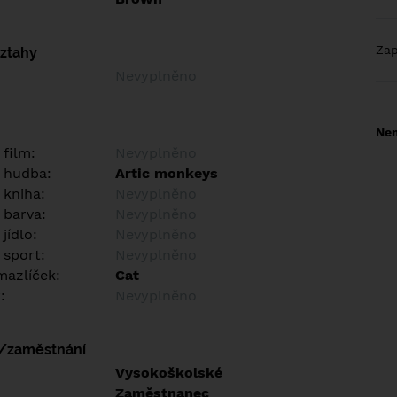
Za
vztahy
Nevyplněno
Nem
 film:
Nevyplněno
 hudba:
Artic monkeys
 kniha:
Nevyplněno
 barva:
Nevyplněno
jídlo:
Nevyplněno
 sport:
Nevyplněno
azlíček:
Cat
:
Nevyplněno
í/zaměstnání
:
Vysokoškolské
:
Zaměstnanec