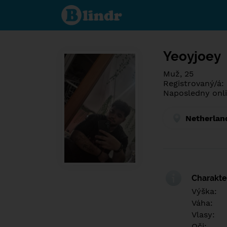
Poznej co je
pod maskou.
Seznamovací
sociální síť.
Yeoyjoey
Muž, 25
Registrovaný/á:
Naposledny onli
Netherlan
Charakter
Výška:
Váha:
Vlasy:
Oči: