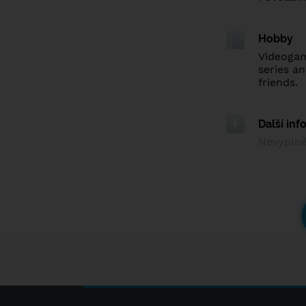
Hobby
Videogam
series a
friends.
Další in
Nevypln