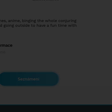
es, anime, binging the whole conjuring
nd going outside to have a fun time with
formace
ěno
Seznámení