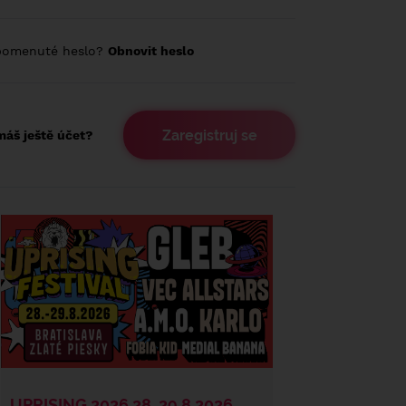
pomenuté heslo?
Obnovit heslo
Zaregistruj se
áš ještě účet?