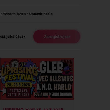
pomenuté heslo?
Obnovit heslo
Zaregistruj se
áš ještě účet?