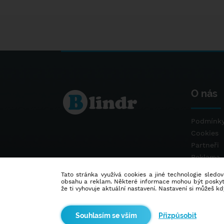
O nás
Podmínky
Cookies
Partneři
Reklama
Kontakt
Tato stránka využívá cookies a jiné technologie sledová
obsahu a reklam. Některé informace mohou být poskytnu
že ti vyhovuje aktuální nastavení. Nastavení si můžeš k
Přizpůsobit