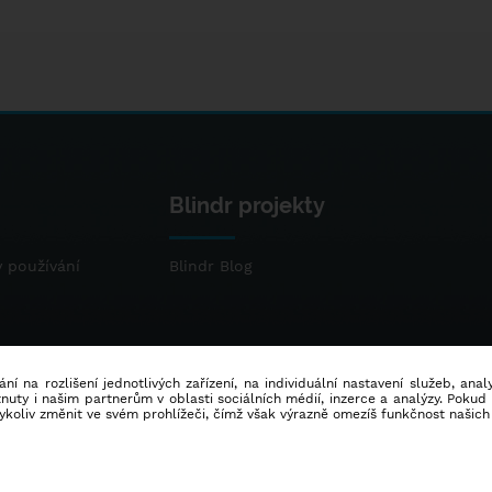
Blindr projekty
 používání
Blindr Blog
ní na rozlišení jednotlivých zařízení, na individuální nastavení služeb, ana
ty i našim partnerům v oblasti sociálních médií, inzerce a analýzy. Poku
dykoliv změnit ve svém prohlížeči, čímž však výrazně omezíš funkčnost našich
© 2014 - 2026
Blindr
- Všechna práva vyhrazena.