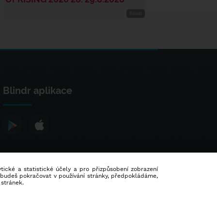
Blindr aplikace
lytické a statistické účely a pro přizpůsobení zobrazení
d budeš pokračovat v používání stránky, předpokládáme,
 stránek.