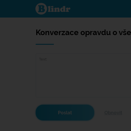
Konverzace
opravdu o
všem
Konverzace opravdu o vš