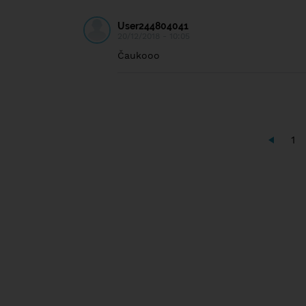
User244804041
20/12/2018 - 10:05
Čaukooo
1