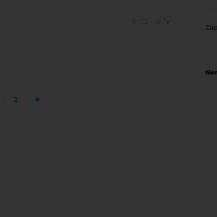
0
0
Za
Nem
2