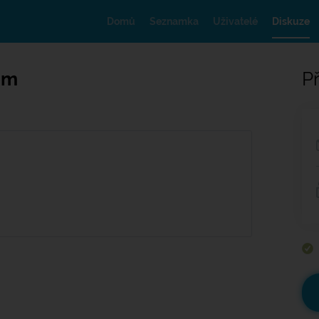
Domů
Seznamka
Uživatelé
Diskuze
em
Př