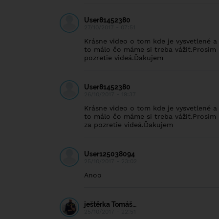
User81452380
27/10/2017 - 07:51
Krásne video o tom kde je vysvetlené a 
to málo čo máme si treba vážiť.Prosim p
pozretie videá.Ďakujem
User81452380
26/10/2017 - 19:37
Krásne video o tom kde je vysvetlené a 
to málo čo máme si treba vážiť.Prosim p
za pozretie videá.Ďakujem
User125038094
25/10/2017 - 23:02
Anoo
ještěrka Tomáš…
25/10/2017 - 22:51