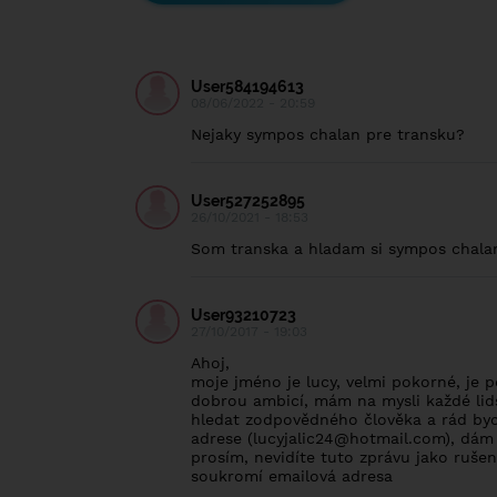
User584194613
08/06/2022 - 20:59
Nejaky sympos chalan pre transku?
User527252895
26/10/2021 - 18:53
Som transka a hladam si sympos chala
User93210723
27/10/2017 - 19:03
Ahoj,
moje jméno je lucy, velmi pokorné, je 
dobrou ambicí, mám na mysli každé lids
hledat zodpovědného člověka a rád by
adrese (
lucyjalic24@hotmail.com
), dám
prosím, nevidíte tuto zprávu jako ruše
soukromí emailová adresa