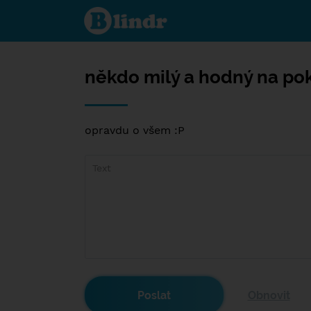
někdo
milý a
hodný
na
pokec
o
všem
někdo milý a hodný na pok
:P ?
opravdu o všem :P