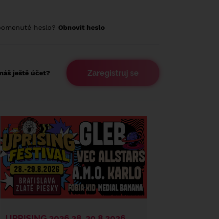
pomenuté heslo?
Obnovit heslo
Zaregistruj se
áš ještě účet?