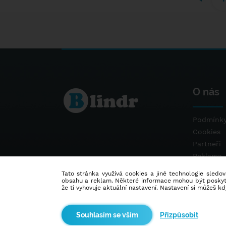
O nás
Podmínky
Cookies
Partneři
Reklama
Kontakt
Tato stránka využívá cookies a jiné technologie sledová
obsahu a reklam. Některé informace mohou být poskytnu
že ti vyhovuje aktuální nastavení. Nastavení si můžeš k
Přizpůsobit