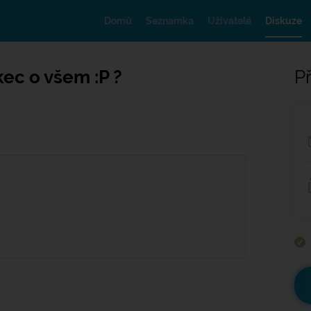
Domů
Seznamka
Uživatelé
Diskuze
ec o všem :P ?
Př