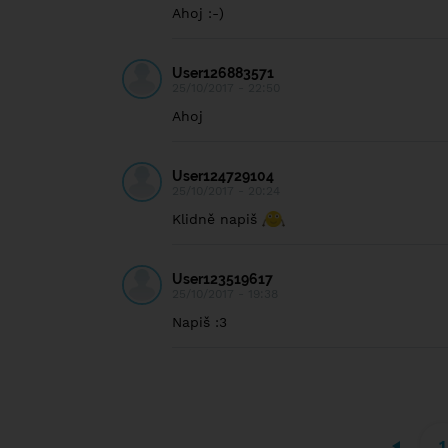
Ahoj :-)
User126883571
25/10/2017 - 22:50
Ahoj
User124729104
25/10/2017 - 20:24
Klidně napiš
User123519617
25/10/2017 - 19:38
Napiš :3
1