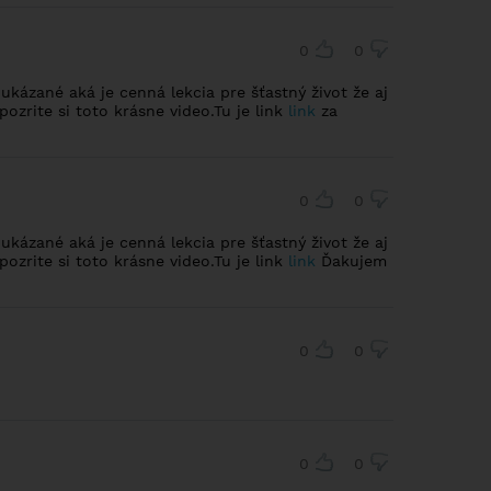
0
0
ukázané aká je cenná lekcia pre šťastný život že aj
ozrite si toto krásne video.Tu je link
link
za
0
0
ukázané aká je cenná lekcia pre šťastný život že aj
ozrite si toto krásne video.Tu je link
link
Ďakujem
0
0
0
0