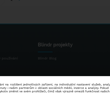
Blindr projekty
 používání
Blindr Blog
ní na rozlišení jednotlivých zařízení, na individuální nastavení služeb, ana
ty i našim partnerům v oblasti sociálních médií, inzerce a analýzy. Poku
dykoliv změnit ve svém prohlížeči, čímž však výrazně omezíš funkčnost našich
© 2014 - 2026
Blindr
- Všechna práva vyhrazena.