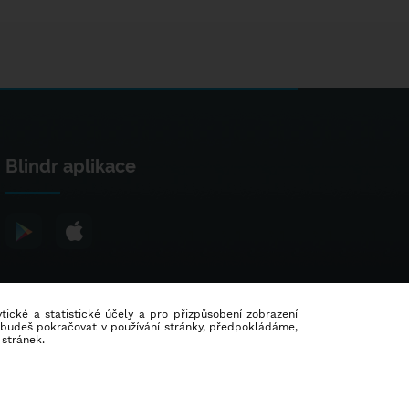
Blindr aplikace
lytické a statistické účely a pro přizpůsobení zobrazení
d budeš pokračovat v používání stránky, předpokládáme,
 stránek.