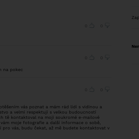
Za
0
0
Nem
0
0
n na pokec
0
0
potěšením vás poznat a mám rád lidi s vidinou a
tvo a velmi respektuji s velkou budoucností
ch tě kontaktoval na moji soukromé e-mailové
 vám moje fotografie a další informace o sobě,
ní pro vás, budu čekat, až mě budete kontaktovat v