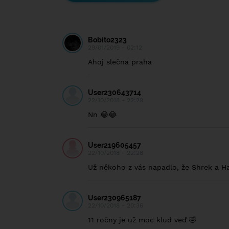
Bobito2323
29/01/2019 - 02:12
Ahoj slečna praha
User230643714
22/10/2018 - 22:29
Nn 😂😂
User219605457
22/10/2018 - 22:28
Už někoho z vás napadlo, že Shrek a Ha
User230965187
22/10/2018 - 20:36
11 ročny je už moc klud veď 🤣