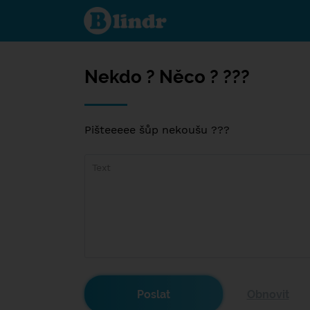
Nekdo
?
Něco
? ???
Nekdo ? Něco ? ???
Pišteeeee šůp nekoušu ???