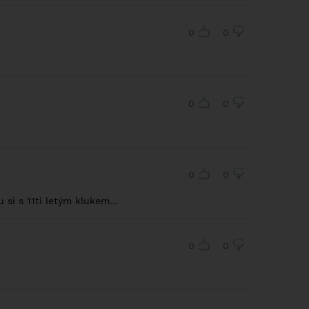
0
0
0
0
0
0
 si s 11ti letým klukem...
0
0