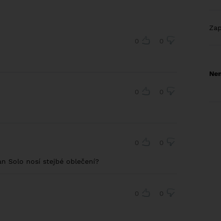
Za
0
0
Nem
0
0
0
0
n Solo nosí stejbé oblečení?
0
0