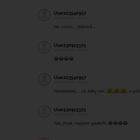
User223540957
22/10/2018 - 20:31
No cooo... Kámoš...
User230913375
22/10/2018 - 20:30
😂😂😂😂
User223540957
22/10/2018 - 20:29
Heeeeeeej... Já taky ne!
a píšu
User230913375
22/10/2018 - 20:28
Tak jinak nejsem pedofil 😂😂😂😂