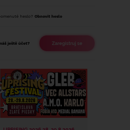
pomenuté heslo?
Obnovit heslo
Zaregistruj se
áš ještě účet?