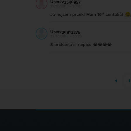
User223540957
22/10/2018 - 20:27
Já nejsem prcek! Mám 167 cenťáků!
User230913375
22/10/2018 - 20:25
S prckama si nepisu 😂😂😂😂
1