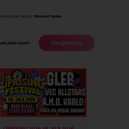
pomenuté heslo?
Obnovit heslo
Zaregistruj se
áš ještě účet?