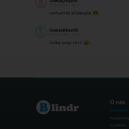
User24765100
01/02/2016 - 18:27
nathali139 přidávejte
User21660076
01/02/2016 - 18:27
holka snap 14+?
O nás
Podmínky
Cookies