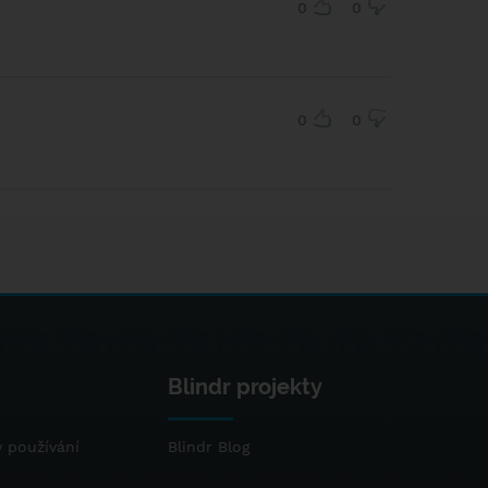
0
0
0
0
Blindr projekty
 používání
Blindr Blog