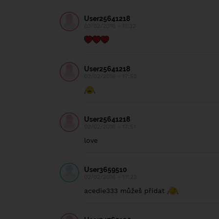
User25641218
03/02/2016 - 11:32
User25641218
02/02/2016 - 17:52
User25641218
02/02/2016 - 17:51
love
User3659510
02/02/2016 - 17:23
acedie333 můžeš přidat