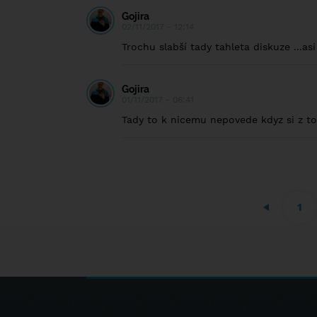
Gojira
02/11/2017 - 12:14
Trochu slabší tady tahleta diskuze ...as
Gojira
01/11/2017 - 06:41
Tady to k nicemu nepovede kdyz si z t
1