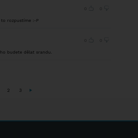
0
0
i to rozpustíme :-P
0
0
oho budete dělat srandu.
2
3