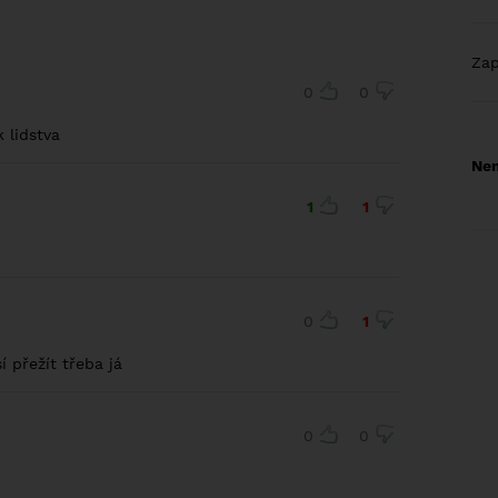
Za
0
0
k lidstva
Nem
1
1
0
1
í přežít třeba já
0
0