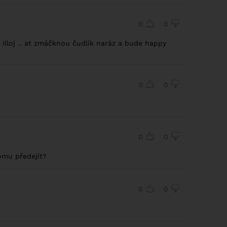
0
0
 Illoj .. at zmáčknou čudlík naráz a bude happy
0
0
0
0
omu předejít?
0
0