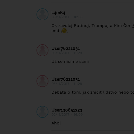
L4mK4
03/11/2017 - 18:05
Ok zavolej Putinoj, Trumpoj a Kim Čong
end
User76221031
03/11/2017 - 11:29
Už se nicime sami
User76221031
03/11/2017 - 11:28
Debata o tom, jak zničit lidstvo nebo t
User130651323
02/11/2017 - 16:09
Ahoj