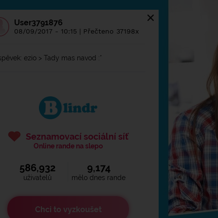
Příspěvky
Články
User3791876
08/09/2017 - 10:15 | Přečteno 37198x
ihlásit se na
Blindr
spěvek: ezio > Tady mas navod :*
Seznamovací sociální síť
Online rande na slepo
586,932
9,174
Zapamatovat přihlášení
uživatelů
mělo dnes rande
Chci to vyzkoušet